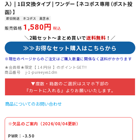
入） | 1日交換タイプ | ワンデー 【ネコポス専用（ポスト投
函）】
即日発送
ネコポス
高含水
1,580
販売価格
税込
＼2箱セット～まとめ買いで
送料無料
！／
≫≫お得なセット購入はこちらから
※現在のページからのご注文はご購入数量に関係なく送料がかかります
★会員様★限定【
14
円分 】のポイントGET!!
商品番号
j-1-pureeyes1dm
▼度数・箱数のご選択はスマホ下部の
『カートに入れる』よりお願いいたします。
商品についてのお問い合わせ
※欠品のご案内（2026/08/04更新）
PWR：-3.50