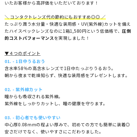
いたお客様から高評価をいただいております！
＼ コンタクトレンズ代の節約にもおすすめ◎◎ ／
たっぷり潤う水分量・快適な装用感・UV(紫外線)カットを備え
たハイスペックレンズなのに1箱1,580円という低価格で、
圧倒
的コストパフォーマンス
を実現しました！
▼４つのポイント
01. - 1日中うるおう
含水率58％の高含水レンズで1日中たっぷりうるおう。
朝から夜まで乾燥知らず、快適な装用感をプレゼントします。
02. - 紫外線カット
瞳からも吸収される紫外線。
紫外線をしっかりカットし、瞳の健康を守ります。
03. - 初心者でも使いやすい
中心厚0.08mmの程よい厚みで、初めての方でも簡単に装着◎
安さだけでなく、使いやすさにこだわりました。