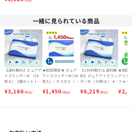
ト投函）】
一緒に見られている商品
【送料無料】ピュアア
★初回限定★ ピュア
【100円割引＆送料無
★初回
イズワンデーM （30
アイズワンデーM (30
料】ピュアアイズワン
アイズ
枚入） 2箱セット | 1
枚入) ｜ネコポス（ポ
デーM （30枚入） 4
フォーカ
日交換タイプ | ワンデ
スト投函）｜※お一人
箱セット | 1日交換タ
【ネコポ
¥
3,160
¥
1,450
¥
6,219
¥
2,5
ー 【ネコポス専用
(税込)
様１回限り
(税込)
イプ | ワンデー 【ネ
(税込)
近両用
（ポスト投函）】
コポス専用（ポスト投
ズ | ワ
函）】