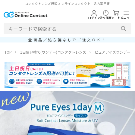
コンタクトレンズ通販 オンラインコンタクト 処方箋不要
ログイン
注文履歴
カート
メニュー
全商品／処方箋なしでご注文ＯＫ！
TOP
1日使い捨て(ワンデー)コンタクトレンズ
ピュアアイズワンデーM