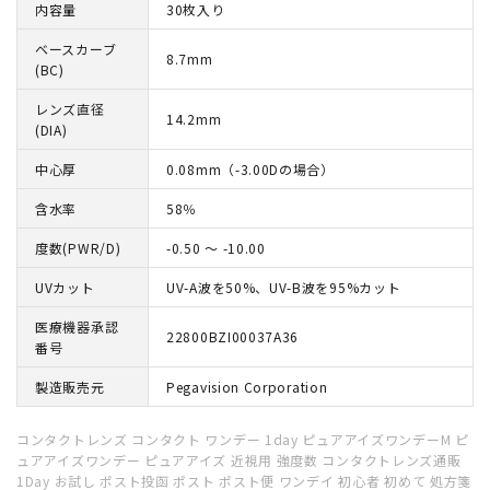
内容量
30枚入り
ベースカーブ
8.7mm
(BC)
レンズ直径
14.2mm
(DIA)
中心厚
0.08mm（-3.00Dの場合）
含水率
58％
度数(PWR/D)
-0.50 ～ -10.00
UVカット
UV-A波を50%、UV-B波を95%カット
医療機器承認
22800BZI00037A36
番号
製造販売元
Pegavision Corporation
コンタクトレンズ コンタクト ワンデー 1day ピュアアイズワンデーM ピ
ュアアイズワンデー ピュアアイズ 近視用 強度数 コンタクトレンズ通販
1Day お試し ポスト投函 ポスト ポスト便 ワンデイ 初心者 初めて 処方箋