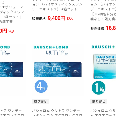
ンズ
ョン （バイオメディックスワン
ョン （バイオ
アエボリューシ
デーエキストラ） 4箱セット
デーエキストラ
メディックスワン
【※2梱包に分け
 2箱セット |
9,400
販売価格
税込
箋なし・処方箋
方箋不要
18,
販売価格
0
税込
取り寄せ
取り寄せ
トラ ワンデー
ボシュロム ウルトラ ワンデー
ボシュロム ウ
アクアロックスワ
（ボシュロム アクアロックスワ
ム アクアロックス