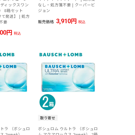
メディックスワン
なし・処方箋不要 | クーパービ
） 8箱セット
ジョン
て発送】 | 処方
3,910
販売価格
不要
税込
800
税込
取り寄せ
ルトラ （ボシュロ
ボシュロム ウルトラ （ボシュロ
 2week）
ム アクアロックス 2week） 2箱