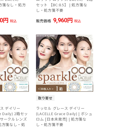
| 処方箋なし・処方
セット 【BC:8.5】 | 処方箋な
し・処方箋不要
80
9,960
販売価格
税込
税込
取り寄せ
ス デイリー
ラッセル グレース デイリー
e Daily) 2箱セッ
(LACELLE Grace Daily) | ボシュ
ム サークルレンズ
ロム [日本未発売] | 処方箋な
 処方箋なし・処
し・処方箋不要