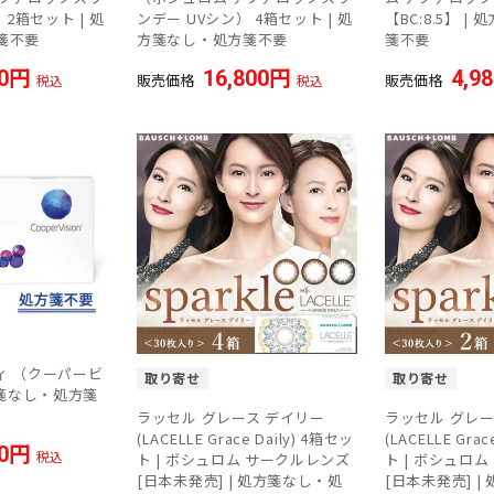
 2箱セット | 処
ンデー UVシン） 4箱セット | 処
【BC:8.5】 
箋不要
方箋なし・処方箋不要
箋不要
0
16,800
4,9
販売価格
販売価格
税込
税込
ィ （クーパービ
取り寄せ
取り寄せ
方箋なし・処方箋
ラッセル グレース デイリー
ラッセル グレー
(LACELLE Grace Daily) 4箱セッ
(LACELLE Grac
0
税込
ト | ボシュロム サークルレンズ
ト | ボシュロ
[日本未発売] | 処方箋なし・処
[日本未発売] |