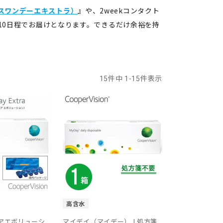
スワンデーエキストラ）
』や、2weekコンタクト
10日程でお届けとなります。できるだけ余裕を持
15
件中
1
-
15
件表示
高含水
アエボリューシ
マイデイ（マイデー） | 処方箋