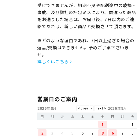
受けできませんが、初期不良や配送途中の破損・
事故、及び弊社の梱包ミスにより、間違った商品
をお送りした場合は、お届け後、7日以内のご連
絡であれば、新しい商品と交換させて頂きます。
※どのような理由であれ、7日以上過ぎた場合の
返品/交換はできません。予めご了承下さいま
せ。
詳しくはこちら
営業日のご案内
2026年8月
2026年9月
日
月
火
水
木
金
土
日
月
火
1
1
2
3
4
5
6
7
8
6
7
8