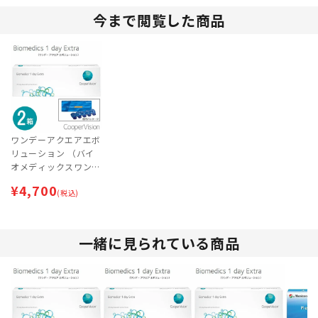
今まで閲覧した商品
ワンデーアクエアエボ
リューション （バイ
オメディックスワンデ
ーエキストラ） 2箱セ
¥
4,700
ット | 処方箋なし・処
(税込)
方箋不要
一緒に見られている商品