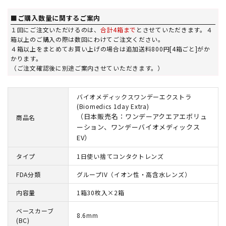
■ご購入数量に関するご案内
１回にご注文いただけるのは、
合計4箱まで
とさせていただきます。４
箱以上のご購入の際は数回にわけてご注文ください。
４箱以上をまとめてお買い上げの場合は追加送料800円[4箱ごと]がか
かります。
（ご注文確認後に別途ご案内させていただきます。）
バイオメディックスワンデーエクストラ
(Biomedics 1day Extra)
（日本販売名：ワンデーアクエアエボリュ
商品名
ーション、ワンデーバイオメディックス
EV）
タイプ
1日使い捨てコンタクトレンズ
FDA分類
グループIV（イオン性・高含水レンズ）
内容量
1箱30枚入×2箱
ベースカーブ
8.6mm
(BC)