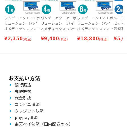
ワンデーアクエアエボ
ワンデーアクエアエボ
ワンデーアクエアエボ
メニコン
リューション （バイ
リューション （バイ
リューション （バイ
セット 
オメディックスワンデ
オメディックスワンデ
オメディックスワンデ
最短即日
ーエキストラ） | 処方
ーエキストラ） 4箱セ
ーエキストラ） 8箱セ
con 1D
¥
2,350
¥
9,400
¥
18,800
¥
5,6
箋なし・処方箋不要
(税込)
ット
(税込)
ット【※2梱包に分け
(税込)
て発送】 | 処方箋な
し・処方箋不要
お支払い方法
銀行振込
郵便振替
代金引換
コンビニ決済
クレジット決済
paypay決済
楽天ペイ決済（国内配送のみ）