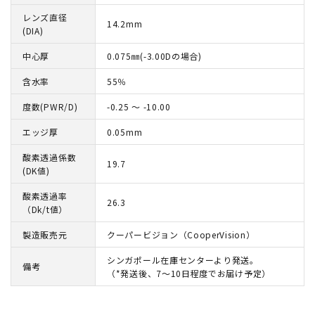
レンズ直径
14.2mm
(DIA)
中心厚
0.075㎜(-3.00Dの場合)
含水率
55％
度数(PWR/D)
-0.25 ～ -10.00
エッジ厚
0.05mm
酸素透過係数
19.7
(DK値)
酸素透過率
26.3
（Dk/t値）
製造販売元
クーパービジョン（CooperVision）
シンガポール在庫センターより発送。
備考
（*発送後、7～10日程度でお届け予定）