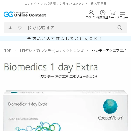
コンタクトレンズ通販 オンラインコンタクト 処方箋不要
ログイン
注文履歴
カート
メニュー
全商品／処方箋なしでご注文ＯＫ！
TOP
1日使い捨て(ワンデー)コンタクトレンズ
ワンデーアクエアエボリュ