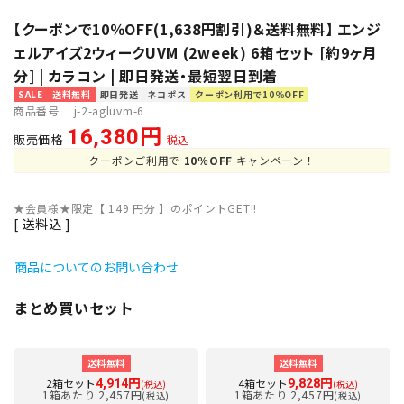
【クーポンで10％OFF(1,638円割引)＆送料無料】 エンジ
ェルアイズ2ウィークUVM (2week) 6箱セット [約9ヶ月
分] | カラコン | 即日発送・最短翌日到着
SALE
送料無料
即日発送
ネコポス
クーポン利用で10％OFF
商品番号
j-2-agluvm-6
16,380
販売価格
税込
クーポンご利用で
10％OFF
キャンペーン！
★会員様★限定【
149
円分 】のポイントGET!!
送料込
商品についてのお問い合わせ
まとめ買いセット
送料無料
送料無料
2箱セット
4箱セット
4,914円
9,828円
(税込)
(税込)
1箱あたり 2,457円
1箱あたり 2,457円
(税込)
(税込)