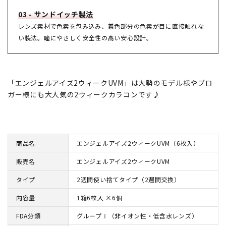
03 - サンドイッチ製法
レンズ素材で色素を包み込み、着色部分の色素が目に直接触れな
い製法。瞳にやさしく安全性の高い安心設計。
「エンジェルアイズ2ウィークUVM」は大勢のモデル様やブロ
ガー様にも大人気の2ウィークカラコンです♪
商品名
エンジェルアイズ2ウィークUVM（6枚入）
販売名
エンジェルアイズ2ウィークUVM
タイプ
2週間使い捨てタイプ（2週間交換）
内容量
1箱6枚入 ×6個
FDA分類
グループⅠ（非イオン性・低含水レンズ）