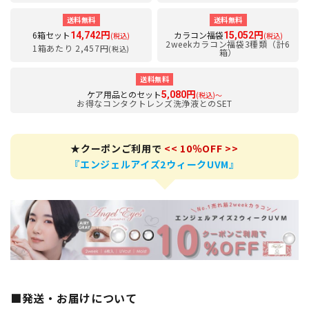
送料無料
送料無料
6箱セット
カラコン福袋
14,742円
15,052円
(税込)
(税込)
2weekカラコン福袋3種類（計6
1箱あたり 2,457円
(税込)
箱）
送料無料
ケア用品とのセット
5,080円
(税込)～
お得なコンタクトレンズ洗浄液とのSET
★クーポンご利用で
<< 10％OFF >>
『エンジェルアイズ2ウィークUVM』
■発送・お届けについて