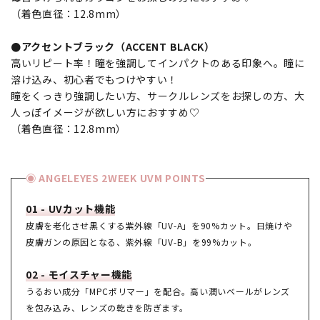
（着色直径：12.8mm）
●アクセントブラック（ACCENT BLACK）
高いリピート率！瞳を強調してインパクトのある印象へ。瞳に
溶け込み、初心者でもつけやすい！
瞳をくっきり強調したい方、サークルレンズをお探しの方、大
人っぽイメージが欲しい方におすすめ♡
（着色直径：12.8mm）
◉ ANGELEYES 2WEEK UVM POINTS
01 - UVカット機能
皮膚を老化させ黒くする紫外線「UV-A」を90%カット。日焼けや
皮膚ガンの原因となる、紫外線「UV-B」を99%カット。
02 - モイスチャー機能
うるおい成分「MPCポリマー」を配合。高い潤いベールがレンズ
を包み込み、レンズの乾きを防ぎます。