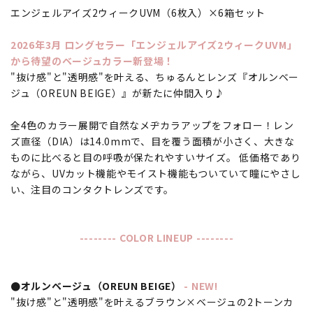
エンジェルアイズ2ウィークUVM（6枚入）×6箱セット
2026年3月 ロングセラー「エンジェルアイズ2ウィークUVM」
から待望のベージュカラー新登場！
"抜け感"と"透明感"を叶える、ちゅるんとレンズ『オルンベー
ジュ（OREUN BEIGE）』が新たに仲間入り♪
全4色のカラー展開で自然なメヂカラアップをフォロー！レン
ズ直径（DIA）は14.0mmで、目を覆う面積が小さく、大きな
ものに比べると目の呼吸が保たれやすいサイズ。 低価格であり
ながら、UVカット機能やモイスト機能もついていて瞳にやさし
い、注目のコンタクトレンズです。
-------- COLOR LINEUP --------
●オルンベージュ（OREUN BEIGE）
- NEW!
"抜け感"と"透明感"を叶えるブラウン×ベージュの2トーンカ