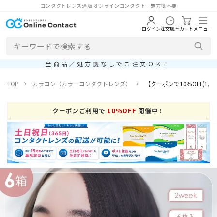
コンタクトレンズ通販 オンラインコンタクト 処方箋不要
ログイン
注文履歴
カート
メニュー
全商品／処方箋なしでご注文ＯＫ！
TOP
カラコン（カラーコンタクトレンズ）
【クーポンで10％OFF(1,6
クーポンご利用で
10％OFF
開催中！