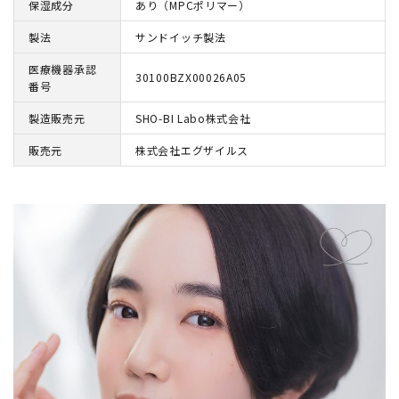
保湿成分
あり（MPCポリマー）
製法
サンドイッチ製法
医療機器承認
30100BZX00026A05
番号
製造販売元
SHO-BI Labo株式会社
販売元
株式会社エグザイルス