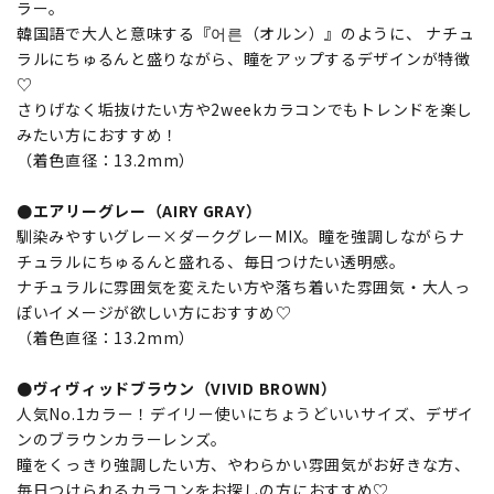
ラー。
韓国語で大人と意味する『어른（オルン）』のように、 ナチュ
ラルにちゅるんと盛りながら、瞳をアップするデザインが特徴
♡
さりげなく垢抜けたい方や2weekカラコンでもトレンドを楽し
みたい方におすすめ！
（着色直径：13.2mm）
●エアリーグレー（AIRY GRAY）
馴染みやすいグレー×ダークグレーMIX。瞳を強調しながらナ
チュラルにちゅるんと盛れる、毎日つけたい透明感。
ナチュラルに雰囲気を変えたい方や落ち着いた雰囲気・大人っ
ぽいイメージが欲しい方におすすめ♡
（着色直径：13.2mm）
●ヴィヴィッドブラウン（VIVID BROWN）
人気No.1カラー！デイリー使いにちょうどいいサイズ、デザイ
ンのブラウンカラーレンズ。
瞳をくっきり強調したい方、やわらかい雰囲気がお好きな方、
毎日つけられるカラコンをお探しの方におすすめ♡