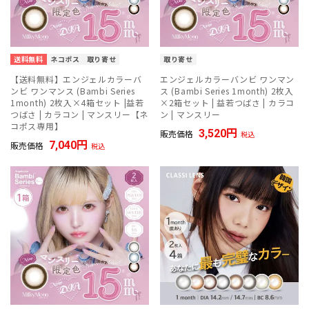
送料無料
ネコポス
取り寄せ
取り寄せ
【送料無料】エンジェルカラーバ
エンジェルカラーバンビ ワンマン
ンビ ワンマンス (Bambi Series
ス (Bambi Series 1month) 2枚入
1month) 2枚入×4箱セット |益若
×2箱セット | 益若つばさ | カラコ
つばさ | カラコン | マンスリー【ネ
ン | マンスリー
コポス専用】
3,520
販売価格
税込
7,040
販売価格
税込