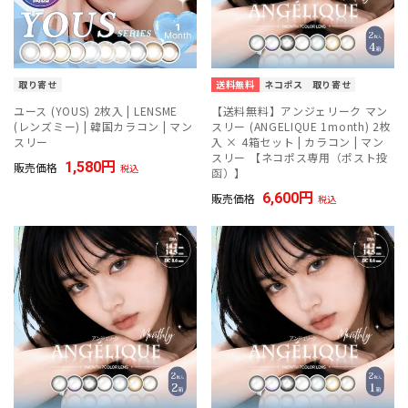
取り寄せ
送料無料
ネコポス
取り寄せ
ユース (YOUS) 2枚入 | LENSME
【送料無料】アンジェリーク マン
(レンズミー) | 韓国カラコン | マン
スリー (ANGELIQUE 1month) 2枚
スリー
入 × 4箱セット | カラコン | マン
スリー 【ネコポス専用（ポスト投
1,580
販売価格
税込
函）】
6,600
販売価格
税込