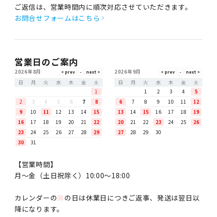
ご返信は、営業時間内に順次対応させていただきます。
お問合せフォームはこちら
営業日のご案内
2026年8月
2026年9月
日
月
火
水
木
金
土
日
月
火
水
木
金
土
1
1
2
3
4
5
2
3
4
5
6
7
8
6
7
8
9
10
11
12
9
10
11
12
13
14
15
13
14
15
16
17
18
19
16
17
18
19
20
21
22
20
21
22
23
24
25
26
23
24
25
26
27
28
29
27
28
29
30
30
31
【営業時間】
月〜金（土日祝除く）10:00～18:00
カレンダーの
■
の日は休業日につきご返事、発送は翌日以
降になります。