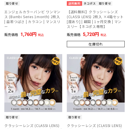
取り寄せ
送料無料
ネコポス
取り寄せ
エンジェルカラーバンビ ワンマン
【送料無料】クラッシーレンズ
ス (Bambi Series 1month) 2枚入
(CLASSI LENS) 2枚入 ×4箱セット
| 益若つばさ | カラコン | マンスリ
[度あり] | 韓国 | 1ヶ月交換 | マン
ー
スリー【ネコポス専用】
1,760
5,720
販売価格
販売価格
税込
税込
在庫切れ
取り寄せ
取り寄せ
クラッシーレンズ (CLASSI LENS)
クラッシーレンズ (CLASSI LENS)