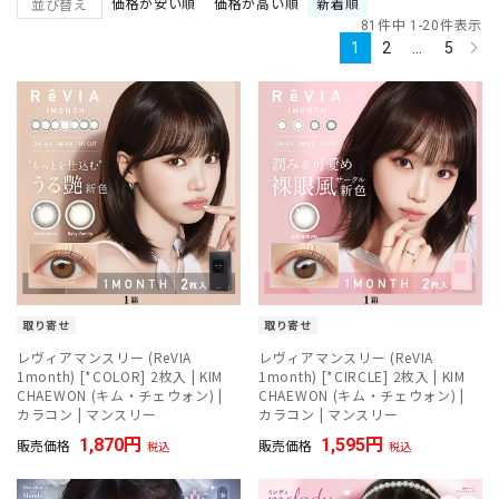
価格が安い順
価格が高い順
新着順
並び替え
2025.02.03
新商品
81
件中
1
-
20
件表示
クラッシーレンズ (CLASSI LENS)
1
2
…
5
2025.01.30
新商品
エバーカラーマンスリー (Ever Color 1month)
2025.01.30
新商品
フェリアモマンスリー (feliamo 1month)
取り寄せ
取り寄せ
レヴィアマンスリー (ReVIA
レヴィアマンスリー (ReVIA
1month) [*COLOR] 2枚入 | KIM
1month) [*CIRCLE] 2枚入 | KIM
CHAEWON (キム・チェウォン) |
CHAEWON (キム・チェウォン) |
カラコン | マンスリー
カラコン | マンスリー
1,870
1,595
販売価格
販売価格
税込
税込