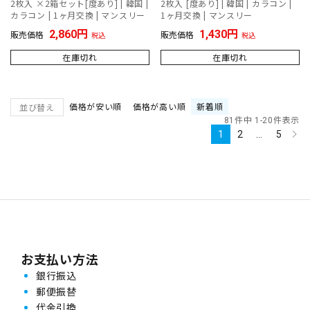
2枚入 ×2箱セット[度あり] | 韓国 |
2枚入 [度あり] | 韓国 | カラコン |
カラコン | 1ヶ月交換 | マンスリー
1ヶ月交換 | マンスリー
2,860
1,430
販売価格
販売価格
税込
税込
在庫切れ
在庫切れ
価格が安い順
価格が高い順
新着順
並び替え
81
件中
1
-
20
件表示
1
2
…
5
お支払い方法
銀行振込
郵便振替
代金引換