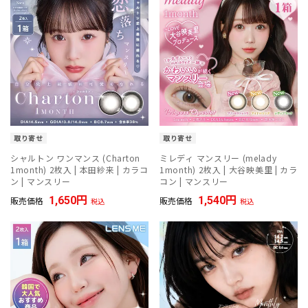
取り寄せ
取り寄せ
シャルトン ワンマンス (Charton
ミレディ マンスリー (melady
1month) 2枚入 | 本田紗来 | カラコ
1month) 2枚入 | 大谷映美里 | カラ
ン | マンスリー
コン | マンスリー
1,650
1,540
販売価格
販売価格
税込
税込