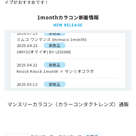
イプがおすすめです！
1monthカラコン新着情報
NEW RELEASE
2026.07.29
新商品
ミムコ ワンマンス (mimuco 1month)
2025.04.23
新商品
OMYO(オマイオ) BY LENSME
2025.04.21
新商品
Knock Knock 1month × サンリオコラボ
2025.03.12
新商品
SIE. 1month (シー ワンマンス)
マンスリーカラコン（カラーコンタクトレンズ）通販
2025.02.25
新商品
バンビ ワンマンス (Bambi 1month)
2025.02.03
新商品
ミリモア（MILIMORE）by EverColor1day