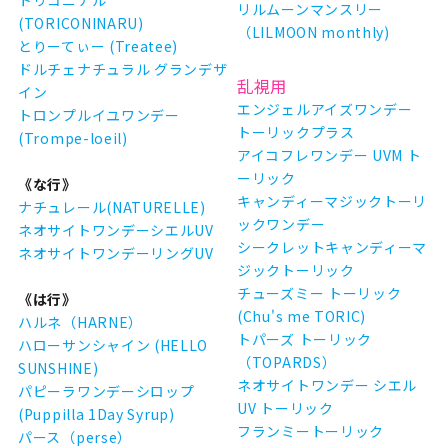
トリコニナル
リルムーンマンスリー
(TORICONINARU)
（LILMOON monthly)
とりーてぃー (Treatee)
ドルチェナチュラル グランデザ
乱視用
イン
エンジェルアイズワンデー
トロンプルイユワンデー
トーリックプラス
(Trompe-loeil)
アイコフレワンデー UVM ト
ーリック
《な行》
キャンディーマジックトーリ
ナチュレール(NATURELLE)
ックワンデー
ネオサイトワンデーシエルUV
シークレットキャンディーマ
ネオサイトワンデーリングUV
ジックトーリック
チューズミー トーリック
《は行》
(Chu's me TORIC)
ハルネ（HARNE）
トパーズ トーリック
ハローサンシャイン (HELLO
（TOPARDS）
SUNSHINE)
ネオサイトワンデー シエル
パピーラワンデーシロップ
UV トーリック
(Puppilla 1Day Syrup)
フランミートーリック
パース（perse）