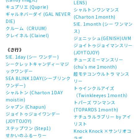
LENS)
キュプリエ (Quprie)
シャルトンワンマンス
ギャルネバーダイ (GAL NEVER
(Charton 1month)
DIE)
SIE. 1month (シー ワンマン
クルーム（CRUUM）
ス)
クレイネル (Clainel)
ジェニッシュ(GENISH)UVM
ジョイトゥジョイマンスリー
《さ行》
(JOYTOJOY)
SIE. 1day (シー ワンデー)
チューズミーマンスリー
シークレットキャンディーマジ
(chu's me 1month)
ックワンデー
超モテコンウルトラ マンス
SEA BLINK 1DAY(シーブリンク
リー
ワンデー)
トゥインクルアイズ
シャルトン (Charton 1DAY
（Twinkleeyes 1month）
moistin)
トパーズ ワンマンス
シャプン (Chapun)
(TOPARDS 1month)
ジョイトゥジョイワンデー
ナチュラルラブリー by アイ
(JOYTOJOY)
リスト
ステップワン (Step1)
Knock Knock ×サンリオコ
せかいのふるーりー
ラボ