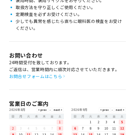
装用時間、装用サイクルをお守りください。
取扱方法を守り正しくご使用ください。
定期検査を必ずお受けください。
少しでも異常を感じたら直ちに眼科医の検査をお受け
ください。
お問い合わせ
24時間受付を致しております。
ご返信は、営業時間内に順次対応させていただきます。
お問合せフォームはこちら
営業日のご案内
2026年8月
2026年9月
日
月
火
水
木
金
土
日
月
火
水
木
金
土
1
1
2
3
4
5
2
3
4
5
6
7
8
6
7
8
9
10
11
12
9
10
11
12
13
14
15
13
14
15
16
17
18
19