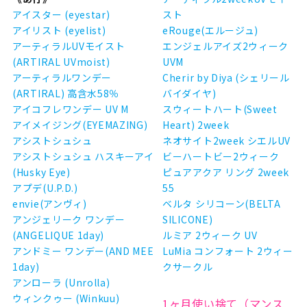
アイスター (eyestar)
スト
アイリスト (eyelist)
eRouge(エルージュ)
アーティラルUVモイスト
エンジェルアイズ2ウィーク
(ARTIRAL UVmoist)
UVM
アーティラルワンデー
Cherir by Diya (シェリール
(ARTIRAL) 高含水58％
バイダイヤ)
アイコフレワンデー UV M
スウィートハート(Sweet
アイメイジング(EYEMAZING)
Heart) 2week
アシストシュシュ
ネオサイト2week シエルUV
アシストシュシュ ハスキーアイ
ビーハートビー2ウィーク
(Husky Eye)
ピュアアクア リング 2week
アプデ(U.P.D.)
55
envie(アンヴィ)
ベルタ シリコーン(BELTA
アンジェリーク ワンデー
SILICONE)
(ANGELIQUE 1day)
ルミア 2ウィーク UV
アンドミー ワンデー(AND MEE
LuMia コンフォート 2ウィー
1day)
クサークル
アンローラ (Unrolla)
ウィンクゥー (Winkuu)
1ヶ月使い捨て（マンス