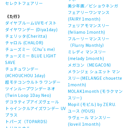
セレクトフェアリー
美少年画／ビショウネンガ
フェアリーワンマンス
《た行》
(FAIRY 1month)
ダイヤブルームUVモイスト
フェリアモマンスリー
ダイヤワンデー (Diya1day)
(feliamo 1month)
チェリッタ(Cheritta)
フルーリーマンスリー
チャロル (CHALOR)
（Flurry Monthly）
チューズミー（Chu's me）
ミレディ マンスリー
チューズミー BLUE LIGHT
(melady 1month)
SAVE
メガコン（MEGACON）
チュチュワンデー
メランジェ シュエット マン
(#CHOUCHOU 1day)
スリー(MELANGE chouette
超モテコンウルトラ ワンデー
1month)
ツインループワンデーネオ
MOLAK1month (モラクマン
(Twin Loop 1Day Neo)
スリー)
デコラティブアイズヴェール
Mopil (モピル) by ZERU.
トゥインクルアイズワンデー UV
ユース (YOUS)
プラス
ラヴェール マンスリー
トパーズ（TOPARDS）
(loveil 1month)