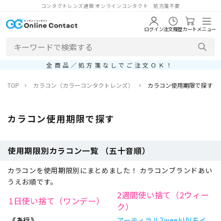
コンタクトレンズ通販 オンラインコンタクト 処方箋不要
ログイン
注文履歴
カート
メニュー
全商品／処方箋なしでご注文ＯＫ！
TOP
カラコン（カラーコンタクトレンズ）
カラコン使用期限で探す
カラコン使用期限で探す
使用期限別カラコン一覧 （五十音順）
カラコンを使用期限別にまとめました！ カラコンブランドあい
うえお順です。
2週間使い捨て（2ウィー
1日使い捨て（ワンデー）
ク）
《あ行》
アーティラル2weekUVモイ