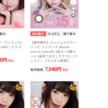
寄せ
送料無料
ネコポス
取り寄せ
 (シー ワンマンス)
【送料無料】エンジェルカラー
 MOMO | カラコ
バンビ ワンマンス (Bambi
Series 1month) 2枚入×4箱セ
ット |益若つばさ | カラコン | マ
60
税込
ンスリー【ネコポス専用】
7,040
販売価格
税込