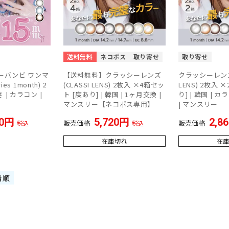
送料無料
ネコポス
取り寄せ
取り寄せ
ーバンビ ワンマ
【送料無料】クラッシーレンズ
クラッシーレンズ 
ies 1month) 2
(CLASSI LENS) 2枚入 ×4箱セッ
LENS) 2枚入
 | カラコン |
ト [度あり] | 韓国 | 1ヶ月交換 |
り] | 韓国 | 
マンスリー【ネコポス専用】
| マンスリー
0
5,720
2,8
販売価格
販売価格
税込
税込
在庫切れ
在
着順