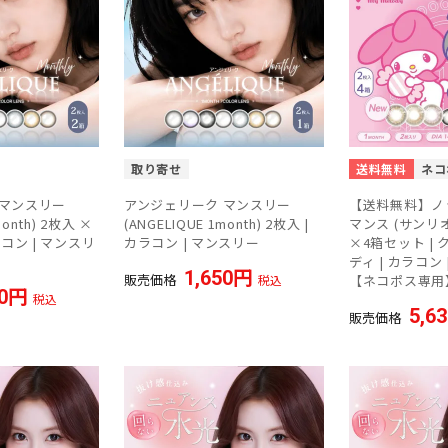
取り寄せ
送料無料
ネコ
 マンスリー
アンジェリーク マンスリー
【送料無料】ノ
month) 2枚入 ×
(ANGELIQUE 1month) 2枚入 |
マンス (サンリ
ラコン | マンスリ
カラコン | マンスリー
×4箱セット |
ディ | カラコン
1,650
販売価格
税込
【ネコポス専用
0
税込
5,6
販売価格