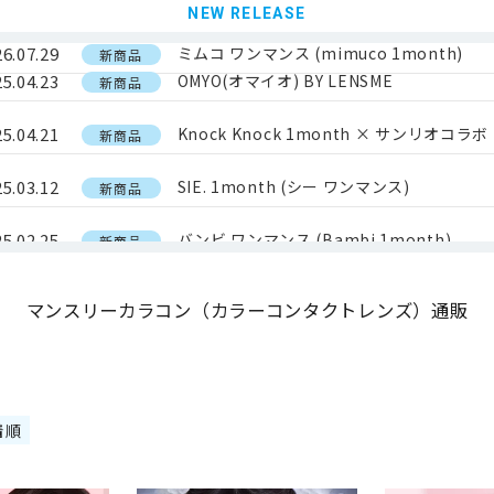
NEW RELEASE
6.07.29
ミムコ ワンマンス (mimuco 1month)
新商品
5.04.23
OMYO(オマイオ) BY LENSME
新商品
5.04.21
Knock Knock 1month × サンリオコラボ
新商品
5.03.12
SIE. 1month (シー ワンマンス)
新商品
5.02.25
バンビ ワンマンス (Bambi 1month)
新商品
5.02.03
ミリモア（MILIMORE）by EverColor1da
新商品
マンスリーカラコン（カラーコンタクトレンズ）通販
5.02.03
クラッシーレンズ (CLASSI LENS)
新商品
.01.30
エバーカラーマンスリー (Ever Color 1mont
新商品
着順
.01.30
フェリアモマンスリー (feliamo 1month)
新商品