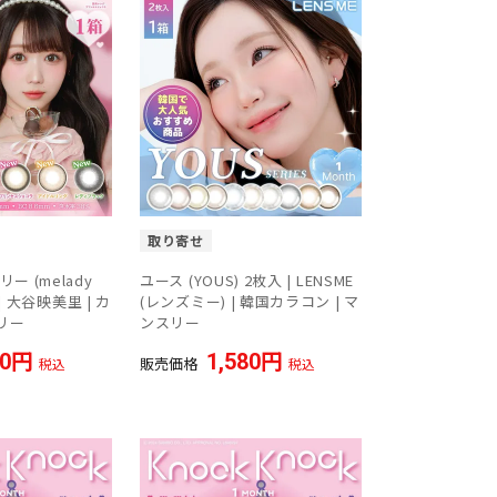
取り寄せ
ー (melady
ユース (YOUS) 2枚入 | LENSME
 | 大谷映美里 | カ
(レンズミー) | 韓国カラコン | マ
スリー
ンスリー
40
1,580
販売価格
税込
税込