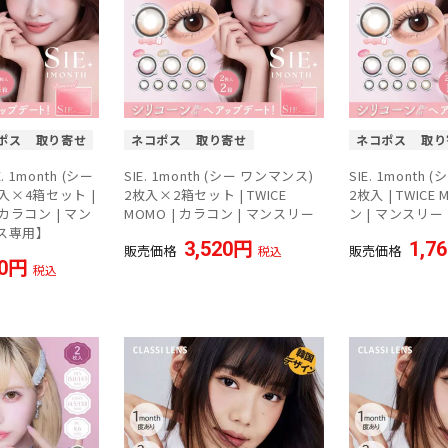
ポス
取り寄せ
ネコポス
取り寄せ
ネコポス
取り
 1month (シー
SIE. 1month (シー ワンマンス)
SIE. 1month
入×4箱セット |
2枚入×2箱セット | TWICE
2枚入 | TWICE
| カラコン | マン
MOMO | カラコン | マンスリー
ン | マンスリー
ス専用】
3,520
1,7
販売価格
販売価格
税込
0
税込