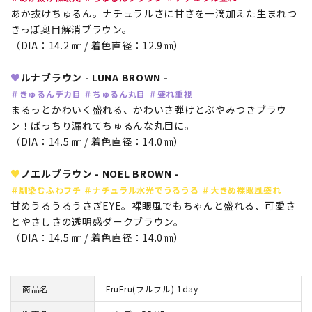
あか抜けちゅるん。ナチュラルさに甘さを一滴加えた生まれつ
きっぽ奥目解消ブラウン。
（DIA：14.2 ㎜ / 着色直径：12.9㎜）
♥
ルナブラウン - LUNA BROWN -
＃きゅるんデカ目 ＃ちゅるん丸目 ＃盛れ重視
まるっとかわいく盛れる、かわいさ弾けとぶやみつきブラウ
ン！ばっちり漏れてちゅるんな丸目に。
（DIA：14.5 ㎜ / 着色直径：14.0㎜）
♥
ノエルブラウン - NOEL BROWN -
＃馴染むふわフチ ＃ナチュラル水光でうるうる ＃大きめ裸眼風盛れ
甘めうるうるうさぎEYE。裸眼風でもちゃんと盛れる、可愛さ
とやさしさの透明感ダークブラウン。
（DIA：14.5 ㎜ / 着色直径：14.0㎜）
商品名
FruFru(フルフル) 1day