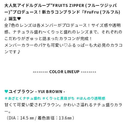
大人気アイドルグループ“FRUITS ZIPPER (フルーツジッパ
ー)”プロデュース！新カラコンブランド『FruFru (フルフル)
』誕生♥
全7色のレンズは各メンバーがプロデュース！サイズ感や透明
感、ナチュラル盛れ～くりっと盛れのレンズまで、それぞれの
こだわりがぎゅっと詰まったカラコンが完成！
メンバーカラーのパケも可愛い♡ふるっぱーも大必見のカラコ
ンです♪
-------- COLOR LINEUP --------
♥
ユイブラウン - YUI BROWN -
＃あざとくナチュ盛れ ＃くりっと黒目がち ＃ほんのり透明感
甘くて可愛い愛されブラウン。かわいさ溢れるナチュ盛りカラ
ー。
（DIA：14.5 ㎜ / 着色直径：13.6㎜ ）