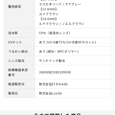
スズカオリーブ / マナグレー
着色直径
【13.6mm】
ユイブラウン
【14.0mm】
ルナブラウン / ノエルブラウン
含水率
55%（高含水レンズ）
UVカット
あり (UV-A波75％/UV-B波95％カット)
うるおい成分
あり (成分：MPCポリマー)
レンズ製法
サンドイッチ製法
医療機器承認
30600BZX00209000
番号
製造販売元
株式会社El Dorado
販売元
株式会社Lcode