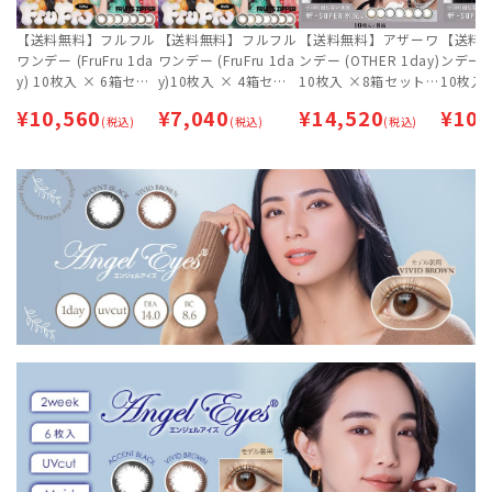
【送料無料】フルフル
【送料無料】フルフル
【送料無料】アザーワ
【送料
ワンデー (FruFru 1da
ワンデー (FruFru 1da
ンデー (OTHER 1day)
ンデー (
y) 10枚入 × 6箱セッ
y)10枚入 × 4箱セッ
10枚入 ×8箱セット |
10枚入
ト | FRUITS ZIPPER
ト | FRUITS ZIPPER
aespa (エスパ) | ワン
aespa 
¥
10,560
¥
7,040
¥
14,520
¥
10,
(フルーツジッパー) |
(税込)
(フルーツジッパー) |
(税込)
デー | カラコン【ネコ
(税込)
デー |
カラコン | ワンデー
カラコン | ワンデー
ポス専用】
ポス専
【ネコポス専用】
【ネコポス専用】