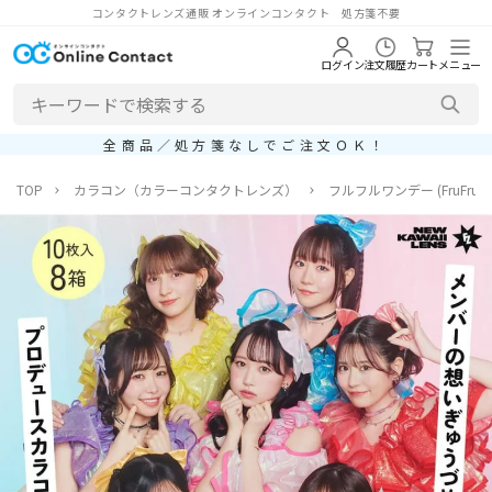
コンタクトレンズ通販 オンラインコンタクト 処方箋不要
ログイン
注文履歴
カート
メニュー
全商品／処方箋なしでご注文ＯＫ！
TOP
カラコン（カラーコンタクトレンズ）
フルフルワンデー (FruFru 1d