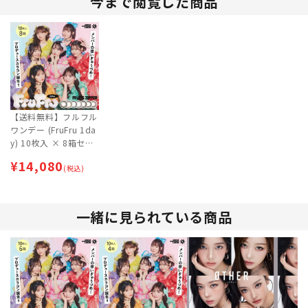
今まで閲覧した商品
【送料無料】フルフル
ワンデー (FruFru 1da
y) 10枚入 × 8箱セッ
ト | FRUITS ZIPPER
¥
14,080
(フルーツジッパー) |
(税込)
カラコン | ワンデー
【ネコポス専用】
一緒に見られている商品