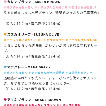
♥
カレンブラウン - KAREN BROWN -
＃細フチ水光ちゅるん ＃ナチュラル色素薄い系 ＃奥行き＆透明感UP
うるみ感ましまし水光ブラウン。透明感たっぷりの色素薄めカ
ラー。
（DIA：14.2 ㎜ / 着色直径：12.9㎜）
♥
スズカオリーブ -SUZUKA OLIVE -
＃ナチュラルに盛りたい ＃ふんわり中太フチ ＃イエベもブルべもOK
うるっととろける透明感。かわいいが溶け込むこなれオリー
ブ。
（DIA：14.2 ㎜ / 着色直径：13.4㎜）
♥
マナグレー - MANA GRAY -
＃細フチちゅるん ＃ナチュラル水光で透明感 ＃毎日使えるグレー
透明感あふれだす水光グレー。すっぴんでも使えるナチュラル
さ。みずみずしさMAXなうるじゅわカラー。
（DIA：14.2 ㎜ / 着色直径：13.4㎜）
♥
アマネブラウン - AMANE BROWN -
＃あか抜け裸眼風 ＃ちゅるんブラウン ＃ナチュラル盛れ