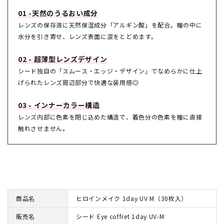
01 -天然のうるおい成分
レンズの保存液に天然保湿成分「アルギン酸」を配合。瞳の中に
水分を引き寄せ、レンズ表面に涙をとどめます。
02 - 超薄型レンズデザイン
シード独自の「スムース・エッジ・デザイン」でなめらかに仕上
げられたレンズ周辺部分で快適な装用感◎
03 - インナーカラー構造
レンズ内部に色素を閉じ込めた構造で、着色分の色素を瞳に直接
触れさせません。
商品名
ヒロインメイク 1day UV M（30枚入）
販売名
シード Eye coffret 1day UV-M