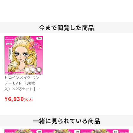
今まで閲覧した商品
ヒロインメイク ワン
デー UV M （30枚
入）×2箱セット | カ
ラコン | サークルレン
¥
6,930
ズ
(税込)
一緒に見られている商品