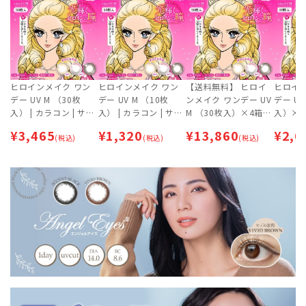
ヒロインメイク ワン
ヒロインメイク ワン
【送料無料】 ヒロイ
ヒロイ
デー UV M （30枚
デー UV M （10枚
ンメイク ワンデー UV
デー UV
入） | カラコン | サー
入） | カラコン | サー
M （30枚入）×4箱セ
入）×
クルレンズ
クルレンズ
ット | カラコン | サー
¥
3,465
¥
1,320
¥
13,860
¥
2,6
(税込)
(税込)
クルレンズ
(税込)