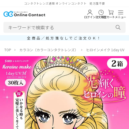
コンタクトレンズ通販 オンラインコンタクト 処方箋不要
ログイン
注文履歴
カート
メニュー
全商品／処方箋なしでご注文ＯＫ！
TOP
カラコン（カラーコンタクトレンズ）
ヒロインメイク 1day UV M