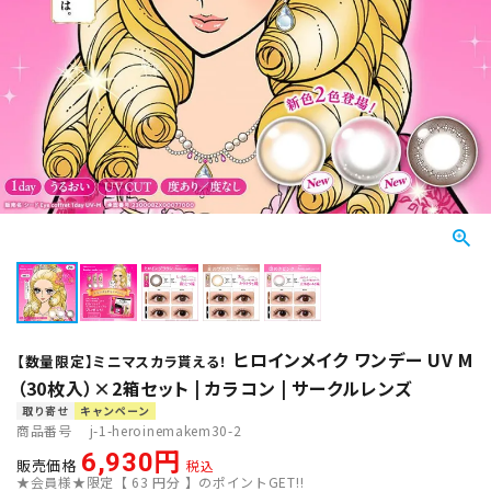
ヒロインメイク ワンデー UV M
【数量限定】ミニマスカラ貰える！
（30枚入）×2箱セット | カラコン | サークルレンズ
取り寄せ
キャンペーン
商品番号
j-1-heroinemakem30-2
6,930
販売価格
税込
★会員様★限定【
63
円分 】のポイントGET!!