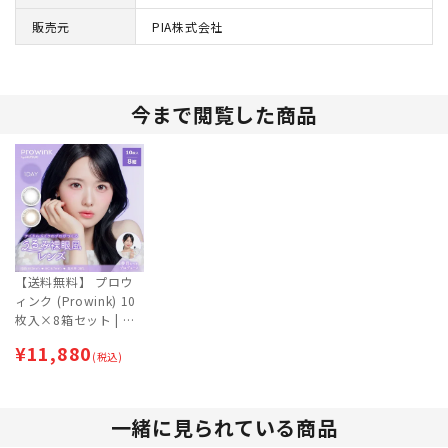
販売元
PIA株式会社
今まで閲覧した商品
【送料無料】 プロウ
ィンク (Prowink) 10
枚入×8箱セット | カ
ラコン | ナチュラル |
¥
11,880
ワンデー【ネコポス専
(税込)
用】
一緒に見られている商品