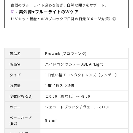
夜間のブルーライト過多を防ぎ、自然な眠りをサポート。
☑
- 紫外線+ブルーライトのＷケア
ＵＶカット機能とのＷブロックで日常の目元ダメージ対策に◎
商品名
Prowink (プロウィンク)
販売名
ハイドロン ワンデー ABL AirLight
タイプ
1日使い捨てコンタクトレンズ（ワンデー）
内容量
1箱10枚入 ×8個
度数(PWR/D)
±0.00（度なし）～ -8.00
カラー
ジェラートブラック / ヴェールマロン
ベースカーブ
8.7mm
(BC)