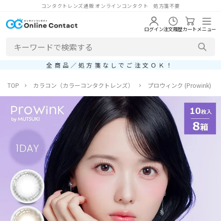
コンタクトレンズ通販 オンラインコンタクト 処方箋不要
ログイン
注文履歴
カート
メニュー
全商品／処方箋なしでご注文ＯＫ！
TOP
カラコン（カラーコンタクトレンズ）
プロウィンク (Prowink)