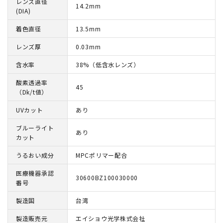
レンズ直径
14.2mm
(DIA)
着色直径
13.5mm
レンズ厚
0.03mm
含水率
38%（低含水レンズ）
酸素透過率
45
（Dk/t値）
UVカット
あり
ブルーライト
あり
カット
うるおい成分
MPCポリマー配合
医療機器承認
30600BZ100030000
番号
製造国
台湾
製造販売元
エイショウ光学株式会社