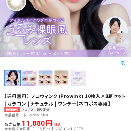
【送料無料】 プロウィンク (Prowink) 10枚入×8箱セット
| カラコン | ナチュラル | ワンデー【ネコポス専用】
送料無料
ネコポス
取り寄せ
商品番号
j-5-prowink-8
11,880
販売価格
税込
★会員様★限定【
108
円分 】のポイントGET!!