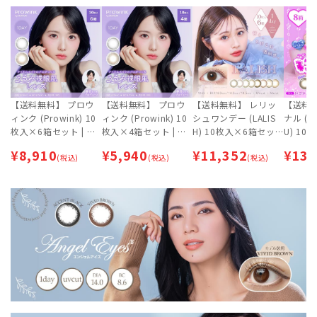
【送料無料】 プロウ
【送料無料】 プロウ
【送料無料】 レリッ
【送料
ィンク (Prowink) 10
ィンク (Prowink) 10
シュワンデー (LALIS
ナル (T
枚入×6箱セット | カ
枚入×4箱セット | カ
H) 10枚入×6箱セッ
U) 1
ラコン | ナチュラル |
ラコン | ナチュラル |
ト | ワンデー | ナチュ
ト | カ
¥
8,910
¥
5,940
¥
11,352
¥
13,
ワンデー【ネコポス専
(税込)
ワンデー【ネコポス専
(税込)
ラル | カラコン 【ネ
(税込)
| ワン
用】
用】
コポス専用】
専用】