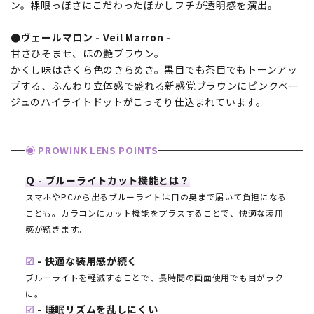
ン。裸眼っぽさにこだわったぼかしフチが透明感を演出。
●ヴェールマロン - Veil Marron -
甘さひそませ、ほの艶ブラウン。
かくし味はさくら色のきらめき。黒目でも茶目でもトーンアッ
プする、ふんわり立体感で盛れる新感覚ブラウンにピンクベー
ジュのハイライトドットがこっそり仕込まれています。
◉ PROWINK LENS POINTS
Ｑ - ブルーライトカット機能とは？
スマホやPCから出るブルーライトは目の奥まで届いて負担になる
ことも。カラコンにカット機能をプラスすることで、快適な装用
感が続きます。
☑
- 快適な装用感が続く
ブルーライトを軽減することで、長時間の画面使用でも目がラク
に。
☑
- 睡眠リズムを乱しにくい