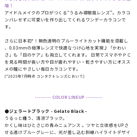
場！
アイドルメイクのプロがつくる“うるみ裸眼風レンズ”。カラコ
ンバレせずに可愛いを作り出してくれるワンデーカラコンで
す。
さらに日本初*！無色透明のブルーライトカット機能を搭載し
、0.03mmの極薄レンズで快適なつけ心地を実現♪「かわい
さ」も「目のケア」も両立してくれます。 日常でスマホやＰＣ
を見る時間が長い方や目が疲れやすい・乾きやすい方にオスス
メの瞳にやさしい毎日カラコンです。
(*2025年7月時点 コンタクトレンズにおいて)
-------- COLOR LINEUP --------
●ジェラートブラック - Gelato Black -
うるっと纏う、清涼ブラック。
かくし味はひとさじの青みニュアンス 。ツヤと立体感をUPさ
せる透けブルーグレーに、光が差し込む斜線ハイライトデザイ