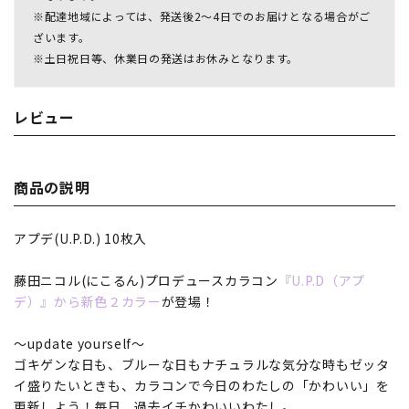
※配達地域によっては、発送後2～4日でのお届けとなる場合がご
ざいます。
※土日祝日等、休業日の発送はお休みとなります。
レビュー
商品の説明
アプデ(U.P.D.) 10枚入
藤田ニコル(にこるん)プロデュースカラコン
『U.P.D（アプ
デ）』から新色２カラー
が登場！
～update yourself～
ゴキゲンな日も、ブルーな日もナチュラルな気分な時もゼッタ
イ盛りたいときも、カラコンで今日のわたしの「かわいい」を
更新しよう！毎日、過去イチかわいいわたし。