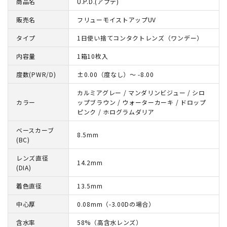
商品名
U.P.D.(アプデ)
販売名
フリューモイストアップUV
タイプ
1日使い捨てコンタクトレンズ（ワンデー）
内容量
1箱10枚入
度数(PWR/D)
±0.00（度なし）～ -8.00
カルミアグレー / マンダリンビジュー / シロ
カラー
ップブラウン / ウォーターカーキ / ドロップ
ピンク / ホログラムダリア
ベースカーブ
8.5mm
(BC)
レンズ直径
14.2mm
(DIA)
着色直径
13.5mm
中心厚
0.08mm（-3.00Dの場合）
含水率
58%（高含水レンズ）