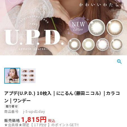
アプデ(U.P.D.) 10枚入 | にこるん（藤田ニコル） | カラコ
ン | ワンデー
取り寄せ
商品番号
j-5-upd1day
1,815
販売価格
税込
★会員様★限定【
17
円分 】のポイントGET!!