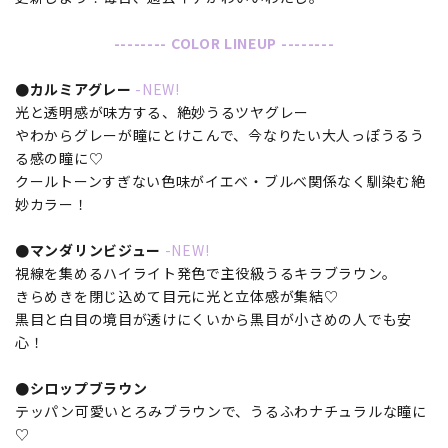
-------- COLOR LINEUP --------
●カルミアグレー
-NEW!
光と透明感が味方する、絶妙うるツヤグレー
やわからグレーが瞳にとけこんで、今なりたい大人っぽうるう
る感の瞳に♡
クールトーンすぎない色味がイエベ・ブルべ関係なく馴染む絶
妙カラー！
●マンダリンビジュー
-NEW!
視線を集めるハイライト発色で主役級うるキラブラウン。
きらめきを閉じ込めて目元に光と立体感が集結♡
黒目と白目の境目が透けにくいから黒目が小さめの人でも安
心！
●シロップブラウン
テッパン可愛いとろみブラウンで、うるふわナチュラルな瞳に
♡