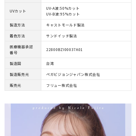
UV-A波:50%カット
UVカット
UV-B波:95%カット
製造方法
キャストモールド製法
着色方法
サンドイッチ製法
医療機器承認
22800BZI00037A01
番号
製造国
台湾
製造販売元
ペガビジョンジャパン株式会社
販売元
フリュー株式会社