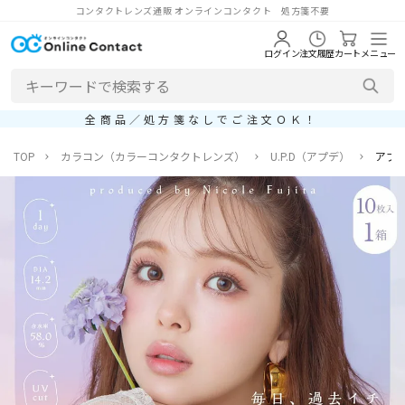
コンタクトレンズ通販 オンラインコンタクト 処方箋不要
ログイン
注文履歴
カート
メニュー
全商品／処方箋なしでご注文ＯＫ！
TOP
カラコン（カラーコンタクトレンズ）
U.P.D（アプデ）
アプデ(