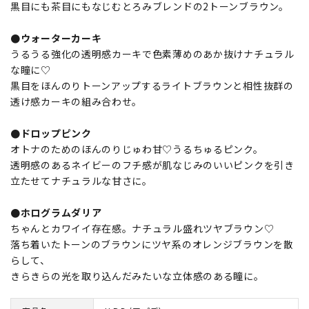
黒目にも茶目にもなじむとろみブレンドの2トーンブラウン。
●ウォーターカーキ
うるうる強化の透明感カーキで色素薄めのあか抜けナチュラル
な瞳に♡
黒目をほんのりトーンアップするライトブラウンと相性抜群の
透け感カーキの組み合わせ。
●ドロップピンク
オトナのためのほんのりじゅわ甘♡うるちゅるピンク。
透明感のあるネイビーのフチ感が肌なじみのいいピンクを引き
立たせてナチュラルな甘さに。
●ホログラムダリア
ちゃんとカワイイ存在感。ナチュラル盛れツヤブラウン♡
落ち着いたトーンのブラウンにツヤ系のオレンジブラウンを散
らして、
きらきらの光を取り込んだみたいな立体感のある瞳に。