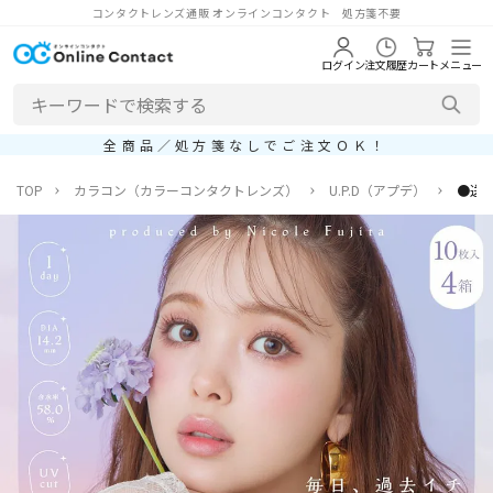
コンタクトレンズ通販 オンラインコンタクト 処方箋不要
ログイン
注文履歴
カート
メニュー
全商品／処方箋なしでご注文ＯＫ！
TOP
カラコン（カラーコンタクトレンズ）
U.P.D（アプデ）
●送料