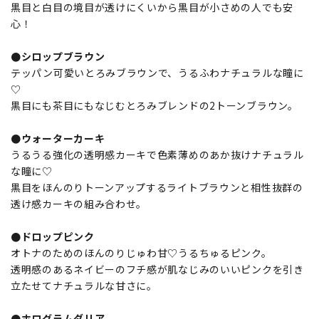
黒目と白目の境目が透けにくいから黒目が小さめの人でも安
心！
●シロップブラウン
テッパン可愛いとろみブラウンで、うるふわナチュラルな瞳に
♡
黒目にも茶目にもなじむとろみブレンドの2トーンブラウン。
●ウォーターカーキ
うるうる強化の透明感カーキで色素薄めのあか抜けナチュラル
な瞳に♡
黒目をほんのりトーンアップするライトブラウンと相性抜群の
透け感カーキの組み合わせ。
●ドロップピンク
オトナのためのほんのりじゅわ甘♡うるちゅるピンク。
透明感のあるネイビーのフチ感が肌なじみのいいピンクを引き
立たせてナチュラルな甘さに。
●ホログラムダリア