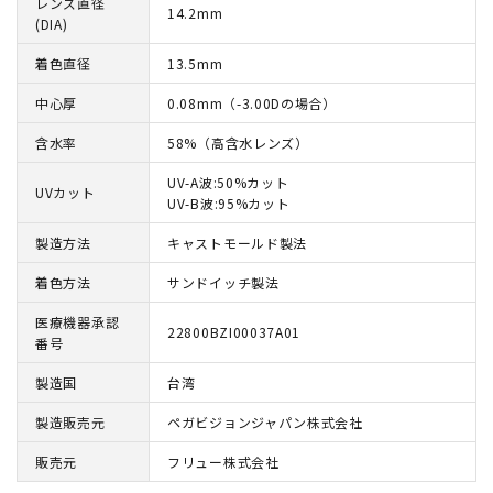
レンズ直径
14.2mm
(DIA)
着色直径
13.5mm
中心厚
0.08mm（-3.00Dの場合）
含水率
58%（高含水レンズ）
UV-A波:50%カット
UVカット
UV-B波:95%カット
製造方法
キャストモールド製法
着色方法
サンドイッチ製法
医療機器承認
22800BZI00037A01
番号
製造国
台湾
製造販売元
ペガビジョンジャパン株式会社
販売元
フリュー株式会社