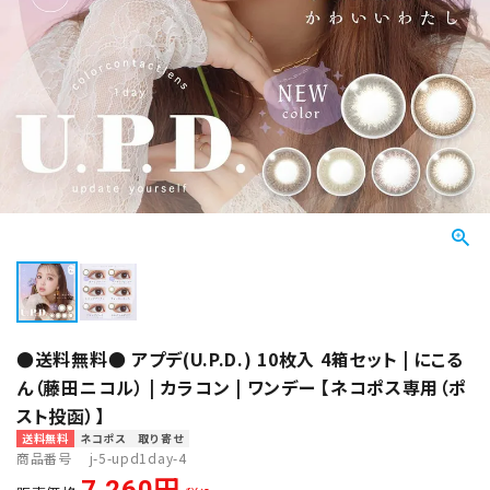
●送料無料● アプデ(U.P.D.) 10枚入 4箱セット | にこる
ん（藤田ニコル） | カラコン | ワンデー 【ネコポス専用（ポ
スト投函）】
送料無料
ネコポス
取り寄せ
商品番号
j-5-upd1day-4