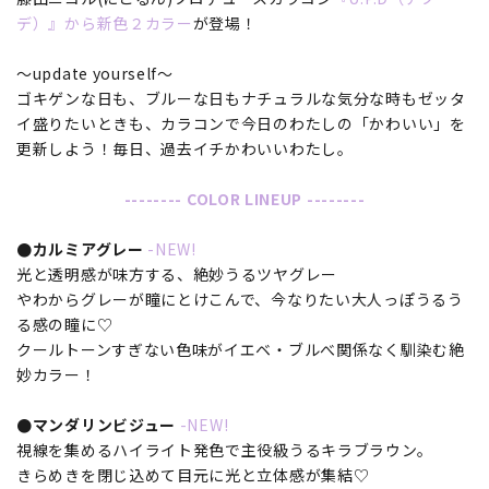
デ）』から新色２カラー
が登場！
～update yourself～
ゴキゲンな日も、ブルーな日もナチュラルな気分な時もゼッタ
イ盛りたいときも、カラコンで今日のわたしの「かわいい」を
更新しよう！毎日、過去イチかわいいわたし。
-------- COLOR LINEUP --------
●カルミアグレー
-NEW!
光と透明感が味方する、絶妙うるツヤグレー
やわからグレーが瞳にとけこんで、今なりたい大人っぽうるう
る感の瞳に♡
クールトーンすぎない色味がイエベ・ブルべ関係なく馴染む絶
妙カラー！
●マンダリンビジュー
-NEW!
視線を集めるハイライト発色で主役級うるキラブラウン。
きらめきを閉じ込めて目元に光と立体感が集結♡