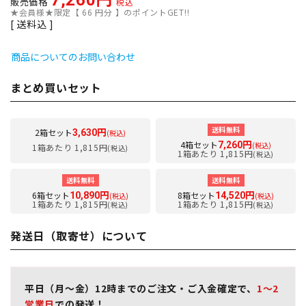
7,260
販売価格
税込
★会員様★限定【
66
円分 】のポイントGET!!
送料込
商品についてのお問い合わせ
まとめ買いセット
送料無料
2箱セット
3,630円
(税込)
4箱セット
7,260円
(税込)
1箱あたり 1,815円
(税込)
1箱あたり 1,815円
(税込)
送料無料
送料無料
6箱セット
8箱セット
10,890円
14,520円
(税込)
(税込)
1箱あたり 1,815円
1箱あたり 1,815円
(税込)
(税込)
発送日（取寄せ）について
平日（月～金）12時までのご注文・ご入金確定で、
1～2
営業日
での発送！