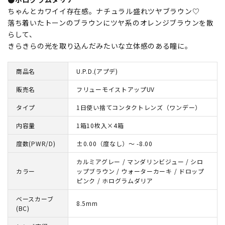
ちゃんとカワイイ存在感。ナチュラル盛れツヤブラウン♡
落ち着いたトーンのブラウンにツヤ系のオレンジブラウンを散
らして、
きらきらの光を取り込んだみたいな立体感のある瞳に。
商品名
U.P.D.(アプデ)
販売名
フリューモイストアップUV
タイプ
1日使い捨てコンタクトレンズ（ワンデー）
内容量
1箱10枚入×4箱
度数(PWR/D)
±0.00（度なし）～ -8.00
カルミアグレー / マンダリンビジュー / シロ
カラー
ップブラウン / ウォーターカーキ / ドロップ
ピンク / ホログラムダリア
ベースカーブ
8.5mm
(BC)