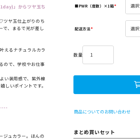
須
■PWR（度数）×1箱
1day)」からツヤ玉ち
)
(
必
♡ツヤ玉仕上がりのち
須
ーで、まるで光が差し
配送方法
)
(
必
須
叶えるナチュラルカラ
)
るので、学校やお仕事
地よい装用感で、紫外線
も嬉しいポイントです。
----
商品についてのお問い合わせ
まとめ買いセット
ージュカラー。ほんの