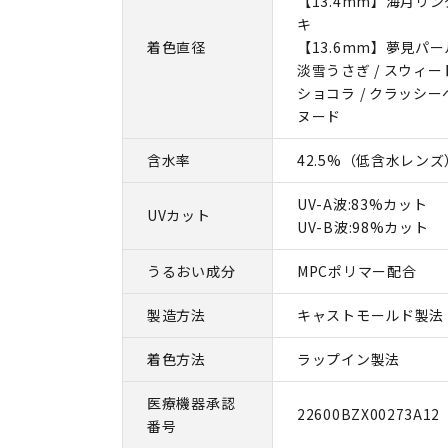
【13.4mm】海月リン
キ
着色直径
【13.6mm】夢見パール
淡雪うさぎ / スウィー
ショコラ / クラッシー
ヌード
含水率
42.5%（低含水レンズ
UV-A波:83%カット
UVカット
UV-B波:98%カット
うるおい成分
MPCポリマー配合
製造方法
キャストモールド製法
着色方法
ラップイン製法
医療機器承認
22600BZX00273A12
番号