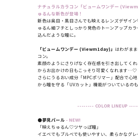
ナチュラルカラコン「ビュームワンデー (Viewm
ゅるんな新色が登場！
新色は奥目・黒目さんでも映えるレンズデザイン
ゅるん細フチとしっかり発色のトーンアップカラ
込んだような瞳に。
「ビュームワンデー (Viewm1day)」
はわがまま
コン。
素顔のようにさりげなく存在感を引き出してくれ
からお出かけの日もこっそり可愛くなれます…♡
さらにうるおい成分「MPCポリマー」配合で心
から瞳を守る「UVカット」機能がついているの
-------- COLOR LINEUP ----
●夢見パール
- NEW!
「映えちゅるん♡ツヤっぽ瞳」
イエベでもブルべでも使いやすい、柔らかなグレ