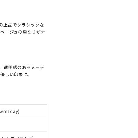
の上品でクラシックな
のベージュの重なりがナ
、透明感のあるヌーデ
と優しい印象に。
m1day)