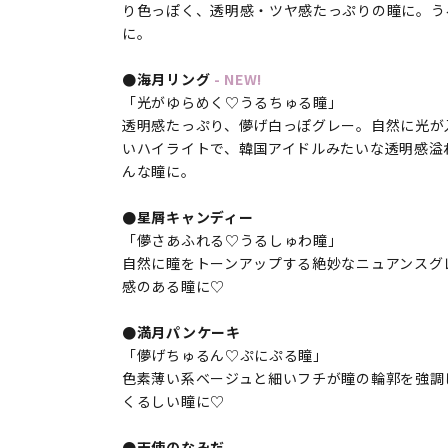
り色っぽく、透明感・ツヤ感たっぷりの瞳に。う
に。
●海月リング
- NEW!
「光がゆらめく♡うるちゅる瞳」
透明感たっぷり、儚げ白っぽグレー。自然に光が
いハイライトで、韓国アイドルみたいな透明感溢
んな瞳に。
●星屑キャンディー
「儚さあふれる♡うるしゅわ瞳」
自然に瞳をトーンアップする絶妙なニュアンスグ
感のある瞳に♡
●満月パンケーキ
「儚げちゅるん♡ぷにぷる瞳」
色素薄い系ベージュと細いフチが瞳の輪郭を強調
くるしい瞳に♡
●天使のなみだ