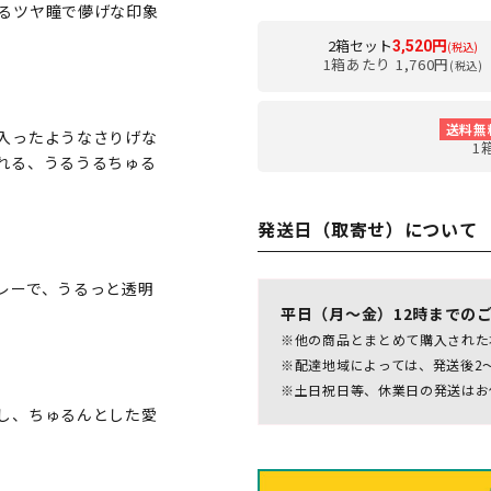
るツヤ瞳で儚げな印象
2箱セット
3,520円
(税込)
1箱あたり 1,760円
(税込)
送料無
入ったようなさりげな
1
れる、うるうるちゅる
発送日（取寄せ）について
レーで、うるっと透明
平日（月～金）12時までの
※他の商品とまとめて購入された
※配達地域によっては、発送後2
※土日祝日等、休業日の発送はお
し、ちゅるんとした愛