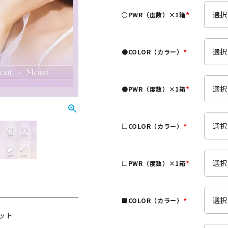
須
○PWR（度数）×1箱
)
(
必
須
●COLOR（カラー）
)
(
必
須
●PWR（度数）×1箱
)
(
必
須
□COLOR（カラー）
)
(
必
須
□PWR（度数）×1箱
)
(
必
須
■COLOR（カラー）
)
(
セット
必