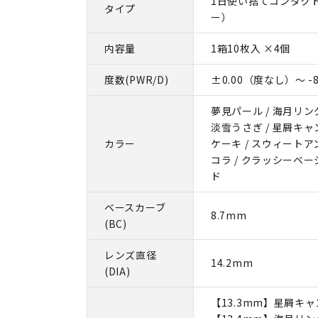
1日使い捨てコンタク
タイプ
ー）
内容量
1箱10枚入 ×4個
度数(PWR/D)
±0.00（度なし）～ -8
夢見パール / 海月リング
淡雪うさぎ / 星屑キャ
カラー
ケーキ / スウィートア
コラ / クラッシーベー
ド
ベースカーブ
8.7mm
(BC)
レンズ直径
14.2mm
(DIA)
【13.3mm】星屑キ