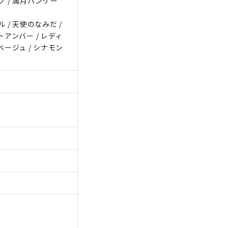
グ / 満月パンケー
 / 天使のなみだ /
トアンバー / レディ
ベージュ / シナモン
）