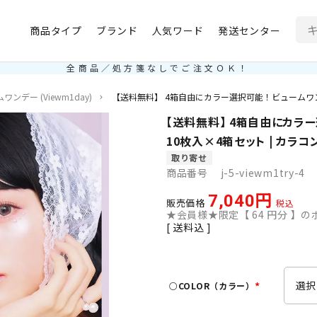
商品タイプ
ブランド
人気ワード
発送センター
全商品／処方箋なしでご注文ＯＫ！
ワンデー (Viewm1day)
【送料無料】 4箱自由にカラー選択可能！ビュームワンデー 
【送料無料】 4箱自由にカラー選
10枚入×4箱セット | カラコ
取り寄せ
商品番号
j-5-viewm1try-4
7,040
販売価格
税込
★会員様★限定【
64
円分 】のポ
送料込
○COLOR（カラー）
(
必