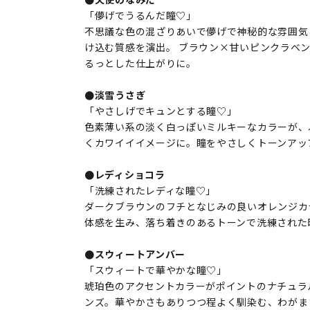
「儚げでうるんだ瞳♡」
不思議な色の混ざりあいで儚げで神秘的な雰囲気
け込む質感を演出。 ブラウン×甘いピンクラベ
るっとした仕上がりに。
●淡雪うさぎ
「やさしげでキュンとする瞳♡」
色素薄い系の淡く白っぽいミルキーなカラーが、
くカワイイイメージに。瞳をやさしくトーンアッ
●レディショコラ
「洗練されたレディな瞳♡」
ダークブラウンのフチとなじみの良いオレンジカ
体感を生み、落ち着きのあるトーンで洗練された
●スウィートアンバー
「スウィートで華やかな瞳♡」
琥珀色のアクセントカラーがポイントのナチュラ
ンズ。華やかさもありつつ程よく馴染む、わがま