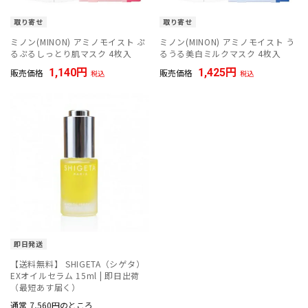
取り寄せ
取り寄せ
ミノン(MINON) アミノモイスト ぷ
ミノン(MINON) アミノモイスト う
るぷるしっとり肌マスク 4枚入
るうる美白ミルクマスク 4枚入
1,140
1,425
販売価格
販売価格
税込
税込
即日発送
【送料無料】 SHIGETA（シゲタ）
EXオイルセラム 15ml | 即日出荷
（最短あす届く）
通常
7,560
のところ