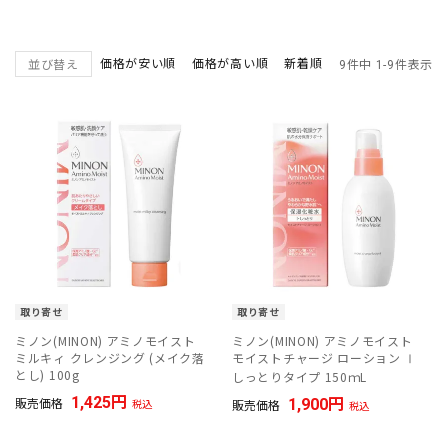
価格が安い順
価格が高い順
新着順
並び替え
9
件中
1
-
9
件表示
取り寄せ
取り寄せ
ミノン(MINON) アミノモイスト
ミノン(MINON) アミノモイスト
ミルキィ クレンジング (メイク落
モイストチャージ ローション Ⅰ
とし) 100g
しっとりタイプ 150ｍL
1,425
販売価格
1,900
税込
販売価格
税込