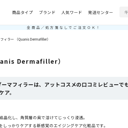
商品タイプ
ブランド
人気ワード
発送センター
全商品／処方箋なしでご注文ＯＫ！
ー （Quanis Dermafiller）
s Dermafiller）
iller ダーマフィラーは、アットコスメの口コミレビュ
ケア。
結晶化し、角質層の奥で溶けてじっくり浸透。
をしっかりケアする新感覚のエイジングケア化粧品です。