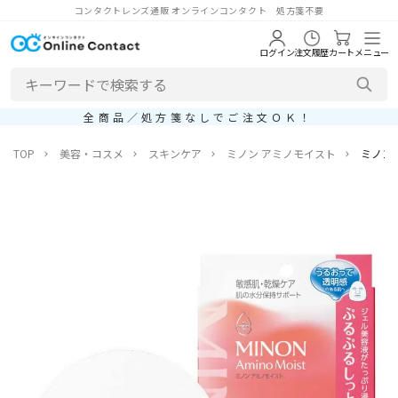
コンタクトレンズ通販 オンラインコンタクト 処方箋不要
ログイン
注文履歴
カート
メニュー
全商品／処方箋なしでご注文ＯＫ！
TOP
美容・コスメ
スキンケア
ミノン アミノモイスト
ミノン(