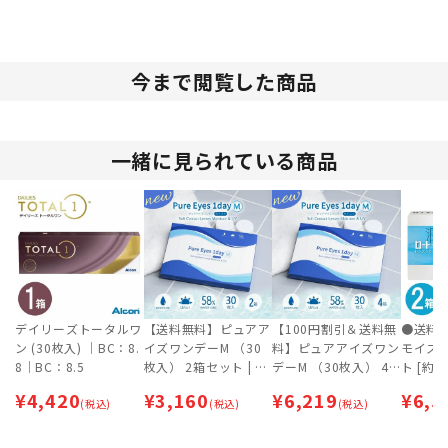
今まで閲覧した商品
一緒に見られている商品
デイリーズトータルワ
【送料無料】ピュアア
【100円割引＆送料無
●送料
ン (30枚入) ｜BC：8.
イズワンデーM （30
料】ピュアアイズワン
モイスト
8｜BC：8.5
枚入） 2箱セット | 1
デーM （30枚入） 4
ト [約
日交換タイプ | ワンデ
箱セット | 1日交換タ
ポス専
¥
4,420
¥
3,160
¥
6,219
¥
6,5
(税込)
ー 【ネコポス専用
(税込)
イプ | ワンデー 【ネ
(税込)
（ポスト投函）】
コポス専用（ポスト投
函）】