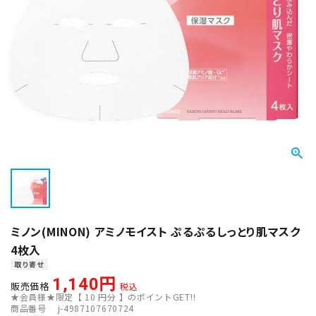
ミノン(MINON) アミノモイスト ぷるぷるしっとり肌マスク
4枚入
取り寄せ
1,140
販売価格
税込
★会員様★限定【
10
円分 】のポイントGET!!
商品番号
j-4987107670724