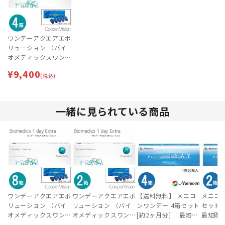
ワンデーアクエアエボ
リューション （バイ
オメディックスワンデ
ーエキストラ） 4箱セ
¥
9,400
ット
(税込)
一緒に見られている商品
ワンデーアクエアエボ
ワンデーアクエアエボ
【送料無料】 メニコ
メニコン
リューション （バイ
リューション （バイ
ンワンデー 4箱セット
セット 
オメディックスワンデ
オメディックスワンデ
[約2ヶ月分] ｜最短即
最短即日
ーエキストラ） 8箱セ
ーエキストラ） 2箱セ
日出荷
con 1D