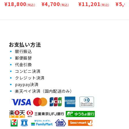
¥
18,800
¥
4,700
¥
11,201
¥
5,6
ット【※2梱包に分け
(税込)
ット | 処方箋なし・処
(税込)
(税込)
て発送】 | 処方箋な
方箋不要
し・処方箋不要
お支払い方法
銀行振込
郵便振替
代金引換
コンビニ決済
クレジット決済
paypay決済
楽天ペイ決済（国内配送のみ）