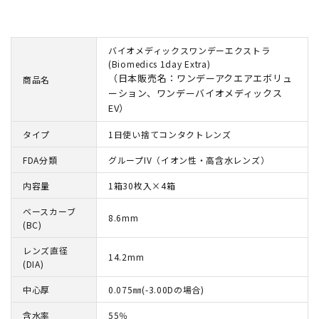
バイオメディックスワンデーエクストラ
(Biomedics 1day Extra)
（日本販売名：ワンデーアクエアエボリュ
商品名
ーション、ワンデーバイオメディックス
EV）
タイプ
1日使い捨てコンタクトレンズ
FDA分類
グループIV（イオン性・高含水レンズ）
内容量
1箱30枚入×4箱
ベースカーブ
8.6mm
(BC)
レンズ直径
14.2mm
(DIA)
中心厚
0.075㎜(-3.00Dの場合)
含水率
55％