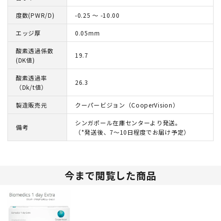
度数(PWR/D)
-0.25 ～ -10.00
エッジ厚
0.05mm
酸素透過係数
19.7
(DK値)
酸素透過率
26.3
（Dk/t値）
製造販売元
クーパービジョン（CooperVision）
シンガポール在庫センターより発送。
備考
（*発送後、7～10日程度でお届け予定）
今まで閲覧した商品