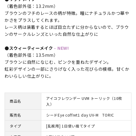
（着色部外径：13.2mm）
ブラウンのフチのレースの柄が特徴。瞳にナチュラルかつ華や
かさをプラスしてくれます。
レース柄は装着するとほぼ目立たずに分からないので、ブラウ
ンのサークルレンズといった自然な仕上がりに
●スウィーティーメイク
- NEW!
（着色部外径：13.5mm）
ブラウンに自然になじむ、ピンクを重ねたデザイン。
虹彩デザインの一部にさりげなく入った花びらの模様。甘くか
わいらしい仕上がりに。
アイコフレワンデー UVM トーリック（10枚
商品名
入）
販売名
シードEye coffret1 day UV-M TORIC
タイプ
[乱視用] 1日使い捨てタイプ