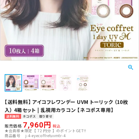
【送料無料】 アイコフレワンデー UVM トーリック （10枚
入） 4箱セット | 乱視用カラコン 【ネコポス専用】
送料無料
ネコポス
取り寄せ
7,960
販売価格
税込
★会員様★限定【
72
円分 】のポイントGET!!
商品番号
j-4-eyecoffretuvmtr-4