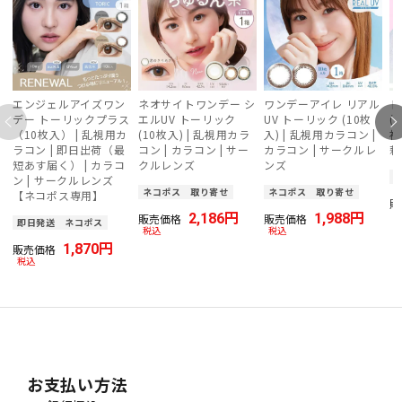
エンジェルアイズワン
ネオサイトワンデー シ
ワンデーアイレ リアル
ト
デー トーリックプラス
エルUV トーリック
UV トーリック (10枚
(
（10枚入） | 乱視用カ
(10枚入) | 乱視用カラ
入) | 乱視用カラコン |
視
ラコン | 即日出荷（最
コン | カラコン | サー
カラコン | サークルレ
莉
短あす届く） | カラコ
クルレンズ
ンズ
ン | サークルレンズ
ネコポス
取り寄せ
ネコポス
取り寄せ
【ネコポス専用】
販
2,186
1,988
販売価格
販売価格
即日発送
ネコポス
税込
税込
1,870
販売価格
税込
お支払い方法