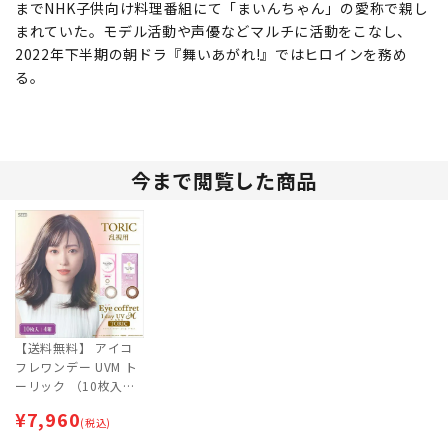
までNHK子供向け料理番組にて「まいんちゃん」の愛称で親し
まれていた。モデル活動や声優などマルチに活動をこなし、
2022年下半期の朝ドラ『舞いあがれ!』ではヒロインを務め
る。
今まで閲覧した商品
【送料無料】 アイコ
フレワンデー UVM ト
ーリック （10枚入）
4箱セット | 乱視用カ
¥
7,960
ラコン 【ネコポス専
(税込)
用】