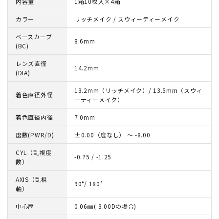
内容量
1箱10枚入×4箱
カラー
リッチメイク / スウィーティーメイク
ベースカーブ
8.6mm
(BC)
レンズ直径
14.2mm
(DIA)
13.2mm（リッチメイク）/ 13.5mm（スウィ
着色直径外径
ーティーメイク）
着色直径内径
7.0mm
度数(PWR/D)
±0.00（度なし） ～ -8.00
CYL（乱視度
-0.75 / -1.25
数）
AXIS（乱視
90°/ 180°
軸）
中心厚
0.06㎜(-3.00Dの場合)