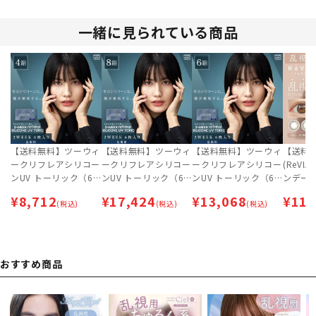
一緒に見られている商品
【送料無料】ツーウィ
【送料無料】ツーウィ
【送料無料】ツーウィ
【送料
ークリフレアシリコー
ークリフレアシリコー
ークリフレアシリコー
(ReVI
ンUV トーリック（6
ンUV トーリック（6
ンUV トーリック（6
ンデー [
枚入）×4箱セット |
枚入） ×8箱セット |
枚入） ×6箱セット |
枚入 ×
¥
8,712
¥
17,424
¥
13,068
¥
11,
乱視用 | 2week【ネコ
(税込)
乱視用 | 2week【ネコ
(税込)
乱視用 | 2week【ネコ
(税込)
ラコン 
ポス専用】
ポス専用】
ポス専用】
ポス専
おすすめ商品