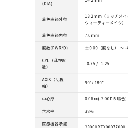
(DIA)
13.2mm（リッチメイク
着色直径外径
ウィーティーメイク）
着色直径内径
7.0mm
度数(PWR/D)
±0.00（度なし） ～ -8
CYL（乱視度
-0.75 / -1.25
数）
AXIS（乱視
90°/ 180°
軸）
中心厚
0.06㎜(-3.00Dの場合)
含水率
38％
医療機器承認
23000BZX00077000