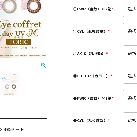
須
○PWR（度数）×2箱
)
(
必
須
○CYL（乱視度数）
)
(
必
須
○AXIS（乱視軸）
)
(
必
須
●COLOR（カラー）
)
(
必
須
●PWR（度数）×2箱
)
(
必
須
●CYL（乱視度数）
)
(
）×4箱セット
必