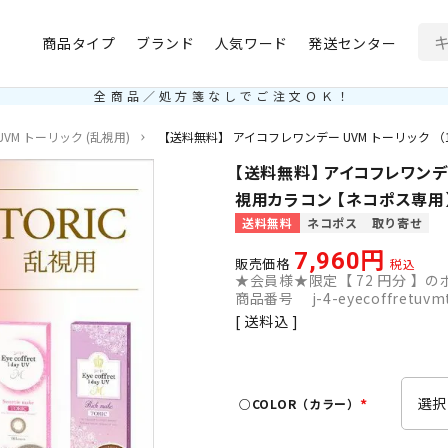
商品タイプ
ブランド
人気ワード
発送センター
全商品／処方箋なしでご注文ＯＫ！
VM トーリック (乱視用)
【送料無料】 アイコフレワンデー UVM トーリック （
【送料無料】 アイコフレワンデー 
視用カラコン 【ネコポス専用
送料無料
ネコポス
取り寄せ
7,960
販売価格
税込
★会員様★限定【
72
円分 】のポ
商品番号
j-4-eyecoffretuvm
送料込
○COLOR（カラー）
(
必