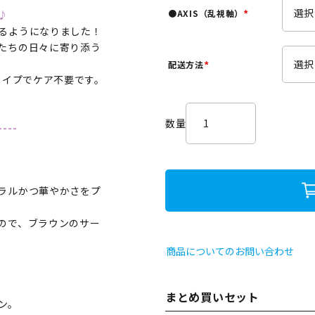
須
●AXIS（乱視軸）
♪
)
(
るようになりました！
必
たちの日々に寄り添う
須
配送方法
)
(
タイプでケア不要です。
必
須
)
----
ラルかつ華やかさをプ
ので、ブラウンのサー
商品についてのお問い合わせ
まとめ買いセット
ン。