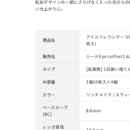
虹彩デザインの一部にさりげなく入った花びらの
い仕上がりに。
アイコフレワンデー UV
商品名
枚入）
販売名
シードEye coffret1 d
タイプ
[乱視用] 1日使い捨て
内容量
1箱10枚入×4箱
カラー
リッチメイク / スウ
ベースカーブ
8.6mm
(BC)
レンズ直径
14.2mm