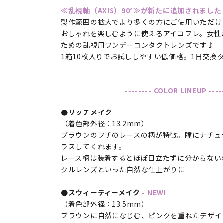
≪乱視軸（AXIS）90°≫が新たに追加されました
製作範囲の拡大でより多くの方にご使用いただけ
おしゃれを楽しむように使えるアイコフレ。女性
ための乱視用ワンデーコンタクトレンズです♪
1箱10枚入りでお試ししやすい低価格。1日交換
-------- COLOR LINEUP ----
●リッチメイク
（着色部外径：13.2mm）
ブラウンのフチのレースの柄が特徴。瞳にナチュ
ラスしてくれます。
レース柄は装着するとほぼ目立たずに分からない
クルレンズといった自然な仕上がりに
●スウィーティーメイク
- NEW!
（着色部外径：13.5mm）
ブラウンに自然になじむ、ピンクを重ねたデザイ