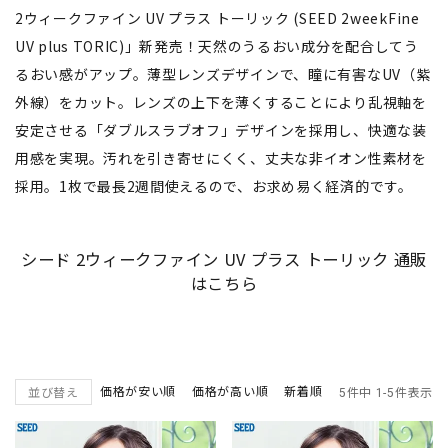
2ウィークファイン UV プラス トーリック (SEED 2weekFine
UV plus TORIC)」新発売！天然のうるおい成分を配合してう
るおい感がアップ。薄型レンズデザインで、瞳に有害なUV（紫
外線）をカット。レンズの上下を薄くすることにより乱視軸を
安定させる「ダブルスラブオフ」デザインを採用し、快適な装
用感を実現。汚れを引き寄せにくく、丈夫な非イオン性素材を
採用。1枚で最長2週間使えるので、お求め易く経済的です。
シード 2ウィークファイン UV プラス トーリック 通販
はこちら
価格が安い順
価格が高い順
新着順
並び替え
5
件中
1
-
5
件表示