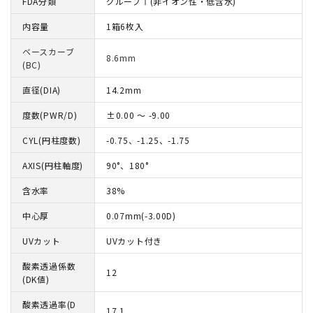
FDA分類
グループⅠ(非イオン性・低含水)
内容量
1箱6枚入
ベースカーブ
8.6mm
(BC)
直径(DIA)
14.2mm
度数(PWR/D)
±0.00 ～ -9.00
CYL(円柱度数)
-0.75、-1.25、-1.75
AXIS(円柱軸度)
90°、180°
含水率
38%
中心厚
0.07mm(-3.00D)
UVカット
UVカット付き
酸素透過係数
12
(DK値)
酸素透過率(D
17.1