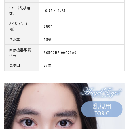
CYL（乱視度
-0.75 / -1.25
数）
AXIS（乱視
180°
軸）
含水率
55％
医療機器承認
30500BZI00021A01
番号
製造国
台湾