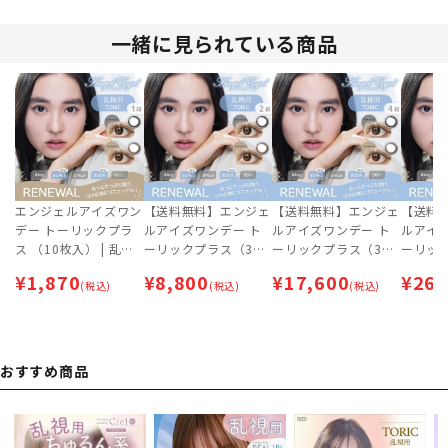
【ネコポス専用】
一緒に見られている商品
エンジェルアイズワン
【送料無料】エンジェ
【送料無料】エンジェ
【送料
デー トーリックプラ
ルアイズワンデー ト
ルアイズワンデー ト
ルアイ
ス （10枚入） | 乱視
ーリックプラス（30
ーリックプラス（30
ーリック
用カラコン | 即日出荷
枚）2箱セット | 乱視
枚）4箱セット | 乱視
枚）6箱
¥
1,870
¥
8,800
¥
17,600
¥
26,
（最短あす届く） | カ
(税込)
用カラコン | 即日出荷
(税込)
用カラコン | 即日出荷
(税込)
用カラコ
ラコン | サークルレン
（最短あす届く） | カ
（最短あす届く） | カ
（最短あ
ズ 【ネコポス専用】
ラコン | サークルレン
ラコン | サークルレン
ラコン 
ズ 【ネコポス専用】
ズ
ズ
おすすめ商品