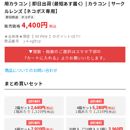
用カラコン | 即日出荷（最短あす届く） | カラコン | サーク
ルレンズ 【ネコポス専用】
即日発送
ネコポス
4,400
販売価格
税込
★会員様★限定【
40
円分 】のポイントGET!!
商品番号
j-4-agltcp
▼度数・箱数のご選択はスマホ下部の
『カートに入れる』よりお願いいたします。
商品についてのお問い合わせ
まとめ買いセット
送料無料
送料無料
2箱セット
4箱セット
2,640円
5,280円
(税込)
(税込)
1箱あたり 1,320円
1箱あたり 1,320円
(税込)
(税込)
送料無料
送料無料
6箱セット
30枚入（*10枚入×3箱）
7,920円
3,960円
(税込)