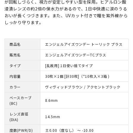
が回転しづらく、視力が安定しやすい型を採用。ヒアルロン酸
浸漬レンズの約2倍の保水力があるので、1日中快適に涙のうる
おいが長くつづきます。また、UVカット付きで瞳を紫外線から
しっかり守ります。
商品名
エンジェルアイズワンデー トーリック プラス
販売名
エンジェルアイズワンデーTCプラス
タイプ
[乱視用] 1日使い捨てタイプ
内容量
30枚×1個 [計30枚]（*10枚入×3箱 )
カラー
ヴィヴィッドブラウン / アクセントブラック
ベースカーブ
8.6mm
(BC)
レンズ直径
14.5mm
(DIA)
度数(PWR/D)
±0.00（度なし） ～ -10.00