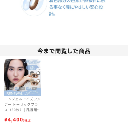
今まで閲覧した商品
エンジェルアイズワン
デー トーリックプラ
ス（30枚） | 乱視用カ
ラコン | 即日出荷（最
¥
4,400
短あす届く） | カラコ
(税込)
ン | サークルレンズ