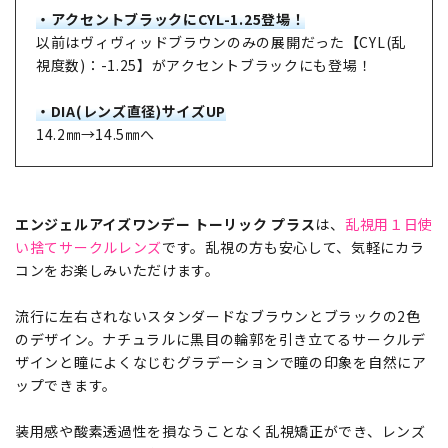
・アクセントブラックにCYL-1.25登場！
以前はヴィヴィッドブラウンのみの展開だった【CYL(乱
視度数)：-1.25】がアクセントブラックにも登場！
・DIA(レンズ直径)サイズUP
14.2㎜→14.5㎜へ
エンジェルアイズワンデー トーリック プラス
は、
乱視用１日使
い捨てサークルレンズ
です。乱視の方も安心して、気軽にカラ
コンをお楽しみいただけます。
流行に左右されないスタンダードなブラウンとブラックの2色
のデザイン。ナチュラルに黒目の輪郭を引き立てるサークルデ
ザインと瞳によくなじむグラデーションで瞳の印象を自然にア
ップできます。
装用感や酸素透過性を損なうことなく乱視矯正ができ、レンズ