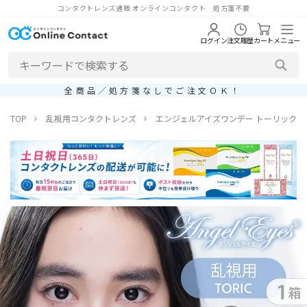
コンタクトレンズ通販 オンラインコンタクト 処方箋不要
ログイン
注文履歴
カート
メニュー
全商品／処方箋なしでご注文ＯＫ！
TOP
乱視用コンタクトレンズ
エンジェルアイズワンデー トーリックプ