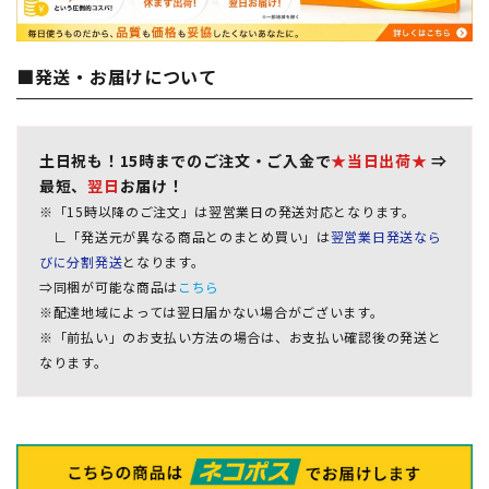
■発送・お届けについて
土日祝も！15時までのご注文・ご入金で
★当日出荷★
⇒
最短、
翌日
お届け！
※「15時以降のご注文」は翌営業日の発送対応となります。
∟「発送元が異なる商品とのまとめ買い」は
翌営業日発送なら
びに分割発送
となります。
⇒同梱が可能な商品は
こちら
※配達地域によっては翌日届かない場合がございます。
※「前払い」のお支払い方法の場合は、お支払い確認後の発送と
なります。