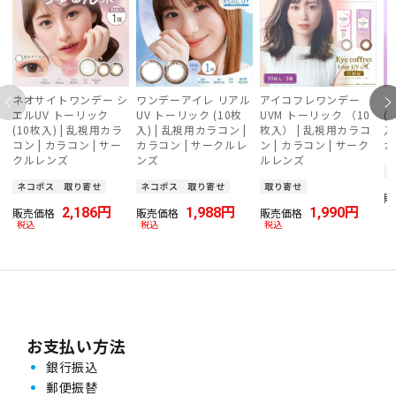
ネオサイトワンデー シ
ワンデーアイレ リアル
アイコフレワンデー
フ
エルUV トーリック
UV トーリック (10枚
UVM トーリック （10
(
(10枚入) | 乱視用カラ
入) | 乱視用カラコン |
枚入） | 乱視用カラコ
入
コン | カラコン | サー
カラコン | サークルレ
ン | カラコン | サーク
カ
クルレンズ
ンズ
ルレンズ
ネコポス
取り寄せ
ネコポス
取り寄せ
取り寄せ
販
2,186
1,988
1,990
販売価格
販売価格
販売価格
税込
税込
税込
お支払い方法
銀行振込
郵便振替