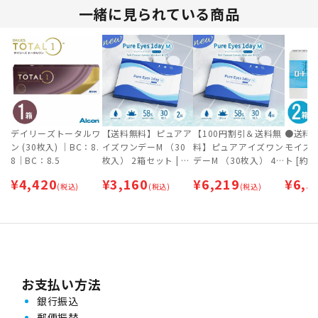
一緒に見られている商品
デイリーズトータルワ
【送料無料】ピュアア
【100円割引＆送料無
●送料
ン (30枚入) ｜BC：8.
イズワンデーM （30
料】ピュアアイズワン
モイスト
8｜BC：8.5
枚入） 2箱セット | 1
デーM （30枚入） 4
ト [約
日交換タイプ | ワンデ
箱セット | 1日交換タ
ポス専
¥
4,420
¥
3,160
¥
6,219
¥
6,5
(税込)
ー 【ネコポス専用
(税込)
イプ | ワンデー 【ネ
(税込)
（ポスト投函）】
コポス専用（ポスト投
函）】
お支払い方法
銀行振込
郵便振替