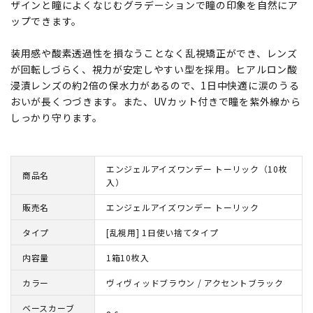
ザインと瞳によくなじむグラデーションで瞳の印象を自然にア
ップできます。
装用感や酸素透過性を損なうことなく乱視矯正ができ、レンズ
が回転しづらく、視力が安定しやすい型を採用。ヒアルロン酸
浸漬レンズの約2倍の保水力があるので、1日中快適に涙のうる
おいが長くつづきます。また、UVカット付きで瞳を紫外線から
しっかり守ります。
エンジェルアイズワンデー トーリック（10枚
商品名
入）
販売名
エンジェルアイズワンデー トーリック
タイプ
[乱視用] 1日使い捨てタイプ
内容量
1箱10枚入
カラー
ヴィヴィッドブラウン / アクセントブラック
ベースカーブ