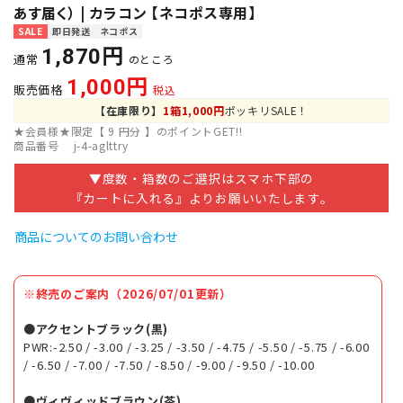
あす届く） | カラコン 【ネコポス専用】
SALE
即日発送
ネコポス
1,870
通常
のところ
1,000
販売価格
税込
【在庫限り】
1箱1,000円
ポッキリSALE！
★会員様★限定【
9
円分 】のポイントGET!!
商品番号
j-4-aglttry
▼度数・箱数のご選択はスマホ下部の
『カートに入れる』よりお願いいたします。
商品についてのお問い合わせ
※終売のご案内（2026/07/01更新）
●アクセントブラック(黒)
PWR:-2.50 / -3.00 / -3.25 / -3.50 / -4.75 / -5.50 / -5.75 / -6.00
/ -6.50 / -7.00 / -7.50 / -8.50 / -9.00 / -9.50 / -10.00
●ヴィヴィッドブラウン(茶)