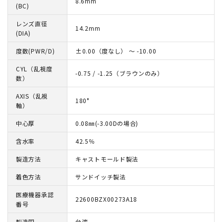
8.6mm
(BC)
レンズ直径
14.2mm
(DIA)
度数(PWR/D)
±0.00（度なし） ～ -10.00
CYL（乱視度
-0.75 / -1.25（ブラウンのみ）
数）
AXIS（乱視
180°
軸）
中心厚
0.08㎜(-3.00Dの場合)
含水率
42.5％
製造方法
キャストモールド製法
着色方法
サンドイッチ製法
医療機器承認
22600BZX00273A18
番号
製造国
台湾