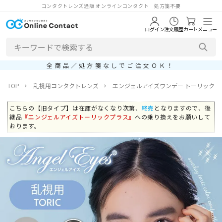
コンタクトレンズ通販 オンラインコンタクト 処方箋不要
ログイン
注文履歴
カート
メニュー
全商品／処方箋なしでご注文ＯＫ！
TOP
乱視用コンタクトレンズ
エンジェルアイズワンデー トーリック
こちらの【旧タイプ】は在庫がなくなり次第、
終売
となりますので、後
継品
『エンジェルアイズトーリックプラス』
への乗り換えをお願いして
おります。