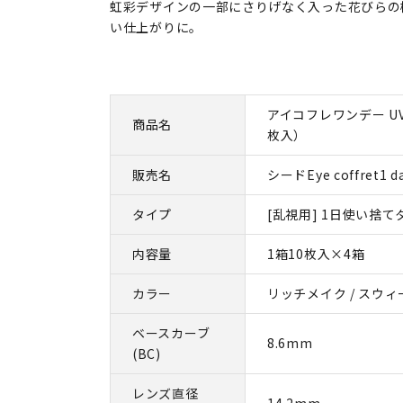
虹彩デザインの一部にさりげなく入った花びらの
い仕上がりに。
アイコフレワンデー UV
商品名
枚入）
販売名
シードEye coffret1 d
タイプ
[乱視用] 1日使い捨て
内容量
1箱10枚入×4箱
カラー
リッチメイク / スウ
ベースカーブ
8.6mm
(BC)
レンズ直径
14.2mm