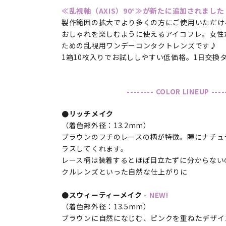
≪乱視軸（AXIS）90°≫が新たに追加されました
製作範囲の拡大でより多くの方にご使用いただけ
おしゃれを楽しむように使えるアイコフレ。女性
ための乱視用ワンデーコンタクトレンズです♪
1箱10枚入りでお試ししやすい低価格。1日交換
-------- COLOR LINEUP ----
●リッチメイク
（着色部外径：13.2mm）
ブラウンのフチのレースの柄が特徴。瞳にナチュ
ラスしてくれます。
レース柄は装着するとほぼ目立たずに分からない
クルレンズといった自然な仕上がりに
●スウィーティーメイク
- NEW!
（着色部外径：13.5mm）
ブラウンに自然になじむ、ピンクを重ねたデザイ