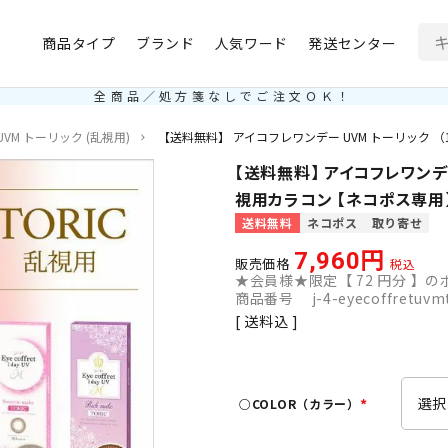
商品タイプ
ブランド
人気ワード
発送センター
全商品／処方箋なしでご注文ＯＫ！
VM トーリック (乱視用)
【送料無料】 アイコフレワンデー UVM トーリック （
【送料無料】 アイコフレワンデー 
視用カラコン 【ネコポス専用
送料無料
ネコポス
取り寄せ
7,960
販売価格
税込
★会員様★限定【
72
円分 】のポ
商品番号
j-4-eyecoffretuvm
送料込
○COLOR（カラー）
(
必