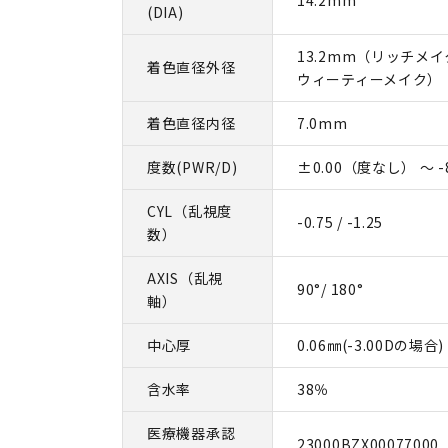
(DIA)
13.2mm（リッチメイク
着色直径外径
ウィーティーメイク）
着色直径内径
7.0mm
度数(PWR/D)
±0.00（度なし） ～ -8
CYL（乱視度
-0.75 / -1.25
数）
AXIS（乱視
90°/ 180°
軸）
中心厚
0.06㎜(-3.00Dの場合)
含水率
38％
医療機器承認
23000BZX00077000