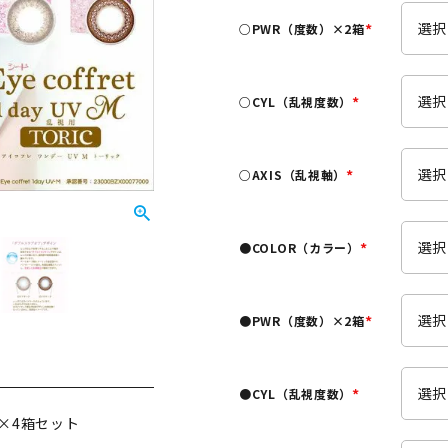
須
○PWR（度数）×2箱
)
(
必
須
○CYL（乱視度数）
)
(
必
須
○AXIS（乱視軸）
)
(
必
須
●COLOR（カラー）
)
(
必
須
●PWR（度数）×2箱
)
(
必
須
●CYL（乱視度数）
)
(
）×4箱セット
必