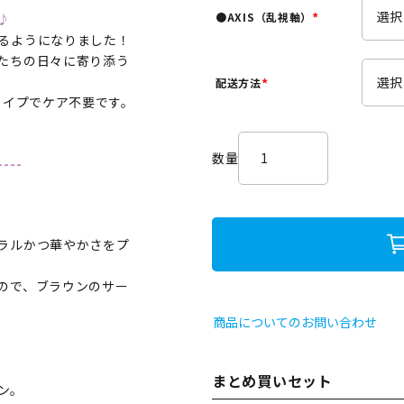
須
●AXIS（乱視軸）
♪
)
(
るようになりました！
必
たちの日々に寄り添う
須
配送方法
)
(
タイプでケア不要です。
必
須
)
----
ラルかつ華やかさをプ
ので、ブラウンのサー
商品についてのお問い合わせ
まとめ買いセット
ン。