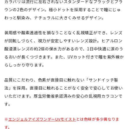
カラバリは流行に左右されないスタンダードなブラックとブラ
ウンの2色のデザイン。極小ドットを採用することで瞳にじゅ
わっと馴染み、ナチュラルに大きくみせるデザイン。
装用感や酸素透過性を損なうことなく乱視矯正ができ、レンズ
が回転しづらく、視力が安定しやすいレンズ設計。ヒアルロン
酸浸漬レンズの約2倍の保水力があるので、1日中快適に涙のう
るおいが長くつづきます。また、UVカット付きで瞳を紫外線か
らしっかり守ります。
品質にこだわり、色素が直接目に触れない「サンドイッチ製
法」を採用。直接目に触れることがなく安全で安心してお使い
いただけます。厚生労働省承認済みの安心の乱視用カラコンで
す。
※
エンジェルアイズワンデーUVモイスト
とは色味が多少異なりま
す。