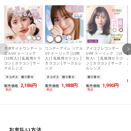
ネオサイトワンデー シ
ワンデーアイレ リアル
アイコフレワンデー
フ
エルUV トーリック
UV トーリック (10枚
UVM トーリック （10
(
(10枚入) | 乱視用カラ
入) | 乱視用カラコン |
枚入） | 乱視用カラコ
入
コン | カラコン | サー
カラコン | サークルレ
ン | カラコン | サーク
カ
クルレンズ
ンズ
ルレンズ
ネコポス
取り寄せ
ネコポス
取り寄せ
取り寄せ
販
2,186
1,988
1,990
販売価格
販売価格
販売価格
税込
税込
税込
お支払い方法