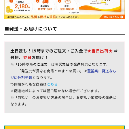
■発送・お届けについて
土日祝も！15時までのご注文・ご入金で
★当日出荷★
⇒
最短、
翌日
お届け！
※「15時以降のご注文」は翌営業日の発送対応となります。
∟「発送元が異なる商品とのまとめ買い」は
翌営業日発送なら
びに分割発送
となります。
⇒同梱が可能な商品は
こちら
※配達地域によっては翌日届かない場合がございます。
※「前払い」のお支払い方法の場合は、お支払い確認後の発送と
なります。