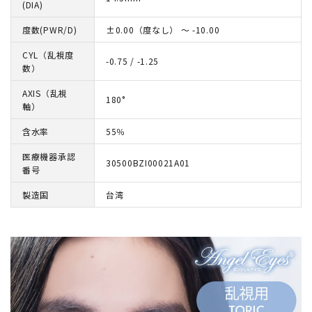
(DIA)
度数(PWR/D)
±0.00（度なし） ～ -10.00
CYL（乱視度
-0.75 / -1.25
数）
AXIS（乱視
180°
軸）
含水率
55％
医療機器承認
30500BZI00021A01
番号
製造国
台湾