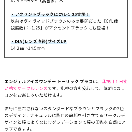
42.5％→55％（高含水）へ
・アクセントブラックにCYL-1.25登場！
以前はヴィヴィッドブラウンのみの展開だった【CYL(乱
視度数)：-1.25】がアクセントブラックにも登場！
・DIA(レンズ直径)サイズUP
14.2㎜→14.5㎜へ
エンジェルアイズワンデー トーリック プラス
は、
乱視用１日使
い捨てサークルレンズ
です。乱視の方も安心して、気軽にカラ
コンをお楽しみいただけます。
流行に左右されないスタンダードなブラウンとブラックの2色
のデザイン。ナチュラルに黒目の輪郭を引き立てるサークルデ
ザインと瞳によくなじむグラデーションで瞳の印象を自然にア
ップできます。