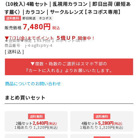
（10枚入）4箱セット | 乱視用カラコン | 即日出荷（最短あ
す届く） | カラコン | サークルレンズ 【ネコポス専用】
送料無料
即日発送
ネコポス
7,480
販売価格
税込
５倍ＵＰ
▼7/31(金)までポイント
開催中！
★会員様★限定【
68
円分 】のポイントGET!!
商品番号
j-4-agltcptry-4
送料込
▼度数・箱数のご選択はスマホ下部の
『カートに入れる』よりお願いいたします。
商品についてのお問い合わせ
まとめ買いセット
送料無料
送料無料
2箱セット
4箱セット
2,640円
5,280円
(税込)
(税込)
1箱あたり 1,320円
1箱あたり 1,320円
(税込)
(税込)