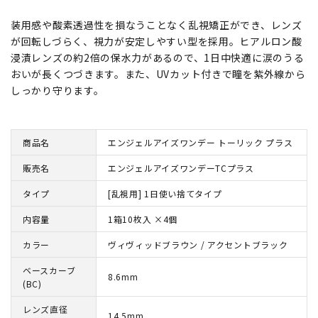
装用感や酸素透過性を損なうことなく乱視矯正ができ、レンズ
が回転しづらく、視力が安定しやすい型を採用。ヒアルロン酸
浸漬レンズの約2倍の保水力があるので、1日中快適に涙のうる
おいが長くつづきます。また、UVカット付きで瞳を紫外線から
しっかり守ります。
商品名
エンジェルアイズワンデー トーリック プラス
販売名
エンジェルアイズワンデーTCプラス
タイプ
[乱視用] 1日使い捨てタイプ
内容量
1箱10枚入 ×4個
カラー
ヴィヴィッドブラウン / アクセントブラック
ベースカーブ
8.6mm
(BC)
レンズ直径
14.5mm