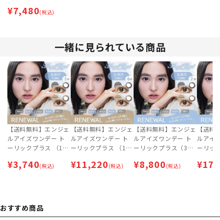
枚入）4箱セット | 乱
¥
7,480
視用カラコン | 即日出
(税込)
荷（最短あす届く） |
カラコン | サークルレ
ンズ 【ネコポス専
一緒に見られている商品
用】
【送料無料】エンジェ
【送料無料】エンジェ
【送料無料】エンジェ
【送料
ルアイズワンデー ト
ルアイズワンデー ト
ルアイズワンデー ト
ルアイ
ーリックプラス （10
ーリックプラス （10
ーリックプラス（30
ーリック
枚入）2箱セット | 乱
枚入）6箱セット | 乱
枚）2箱セット | 乱視
枚）4箱
¥
3,740
¥
11,220
¥
8,800
¥
17,
視用カラコン | 即日出
(税込)
視用カラコン | 即日出
(税込)
用カラコン | 即日出荷
(税込)
用カラコ
荷（最短あす届く） |
荷（最短あす届く） |
（最短あす届く） | カ
（最短あ
カラコン | サークルレ
カラコン | サークルレ
ラコン | サークルレン
ラコン 
ンズ 【ネコポス専
ンズ 【ネコポス専
ズ 【ネコポス専用】
ズ
用】
用】
おすすめ商品