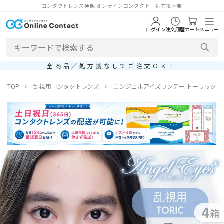
コンタクトレンズ通販 オンラインコンタクト 処方箋不要
ログイン
注文履歴
カート
メニュー
全商品／処方箋なしでご注文ＯＫ！
TOP
乱視用コンタクトレンズ
エンジェルアイズワンデー トーリックプ