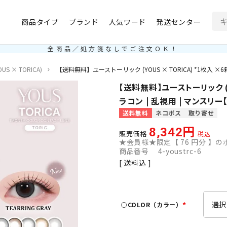
商品タイプ
ブランド
人気ワード
発送センター
全商品／処方箋なしでご注文ＯＫ！
S × TORICA)
【送料無料】ユーストーリック (YOUS × TORICA) *1枚入 ×
【送料無料】ユーストーリック (YO
ラコン | 乱視用 | マンスリ
送料無料
ネコポス
取り寄せ
8,342
販売価格
税込
★会員様★限定【
76
円分 】のポ
商品番号
4-youstrc-6
送料込
○COLOR（カラー）
(
必