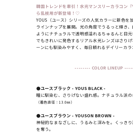
韓国トレンドを牽引！水光マンスリーカラコン『Y
ら乱視用が新登場！♡
YOUS（ユース）シリーズの人気カラーに新色を
ラインナップを展開。光の角度でうるっと輝き、
ようにナチュラルで透明感溢れるちゅるんと目元
でもきれいに発色するリアル水光レンズはさりげ
ーンにも馴染みやすく、毎日頼れるデイリーカラ
-------- COLOR LINEUP ----
●ユースブラック - YOUS BLACK -
瞳に馴染む、さりげない盛れ感。ナチュラル派の
（着色直径：13.0㎜）
●ユースブラウン - YOUSON BROWN -
神秘的なまなざしに、うるみと深みを。くっきり
を奪う。