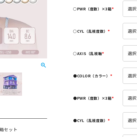
須
○PWR（度数）×3箱
)
(
必
須
○CYL（乱視度数）
)
(
必
須
○AXIS（乱視軸
)
(
必
須
●COLOR（カラー）
)
(
必
須
●PWR（度数）×3箱
)
(
必
須
●CYL（乱視度数）
)
(
×6箱セット
必