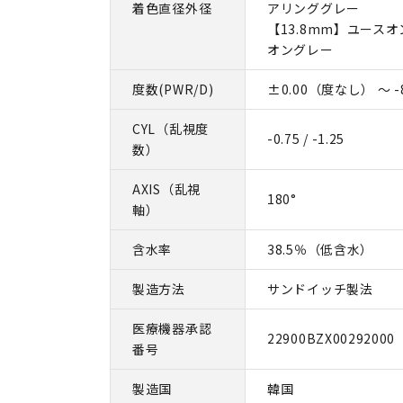
着色直径外径
アリンググレー
【13.8mm】ユースオ
オングレー
度数(PWR/D)
±0.00（度なし） ～ -8
CYL（乱視度
-0.75 / -1.25
数）
AXIS（乱視
180°
軸）
含水率
38.5％（低含水）
製造方法
サンドイッチ製法
医療機器承認
22900BZX00292000
番号
製造国
韓国