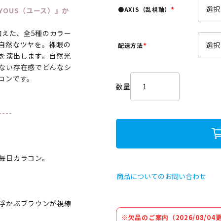
須
●AXIS（乱視軸）
OUS（ユース）』か
)
(
必
加えた、全5種のカラー
須
自然なツヤを。裸眼の
配送方法
)
(
を演出します。自然光
必
ない存在感でどんなシ
須
コンです。
)
----
毎日カラコン。
商品についてのお問い合わせ
浮かぶブラウンが視線
※欠品のご案内（2026/08/04