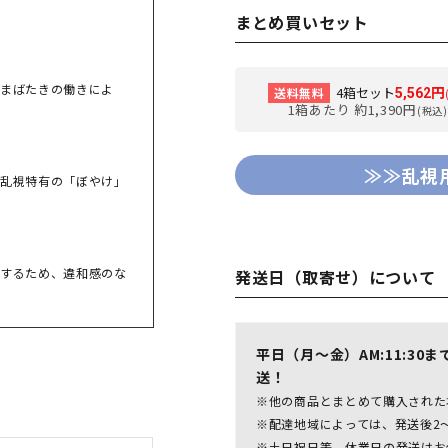
まとめ買いセット
まばたきの働きによ
4箱セット
送料無料
5,562円
1箱あたり 約1,390円
(税込)
≫≫乱視
乱視特有の「ぼやけ」
するため、違和感のな
発送日（取寄せ）について
平日（月～金）AM:11:3
送！
※他の商品とまとめて購入された
※配達地域によっては、発送後2
※土日祝日等、休業日の発送はお