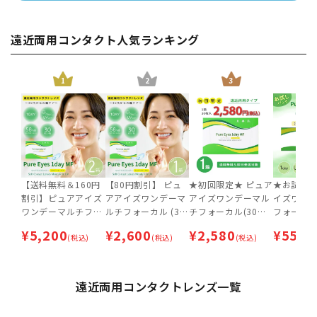
遠近両用コンタクト人気ランキング
1
2
3
【送料無料＆160円
【80円割引】 ピュ
★初回限定★ ピュア
★お試し
割引】ピュアアイズ
アアイズワンデーマ
アイズワンデーマル
イズワン
ワンデーマルチフォ
ルチフォーカル (30
チフォーカル(30枚
フォーカル
ーカル (30枚入) 2箱
枚入) 【ネコポス専
入) 【ネコポス専
入）【ネ
¥
5,200
¥
2,600
¥
2,580
¥
550
セット【ネコポス専
(税込)
用】 | 遠近両用コン
(税込)
用】 | 遠近両用コン
(税込)
用】 | 遠
(
用】 | 遠近両用コン
タクトレンズ | ワン
タクトレンズ | ワン
タクトレンズ
タクトレンズ | ワン
デー
デー
デー
デー
遠近両用コンタクトレンズ一覧