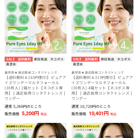
SALE
送料無料
即日発送
ネコポス
SALE
送料無料
即日発送
ネコポス
高含水
高含水
最安値★遠近両用コンタクトレンズ
最安値★遠近両用コンタクトレンズ
【送料無料＆160円割引】ピュアア
【送料無料＆319円割引】ピュアア
イズワンデーマルチフォーカル
イズワンデーマルチフォーカル
(30枚入) 2箱セット【ネコポス専
(30枚入) 4箱セット【ネコポス専
用】 | 遠近両用コンタクトレンズ |
用】 | 遠近両用コンタクトレンズ |
ワンデー
ワンデー
通常
5,360
のところ
通常
10,720
のところ
5,200
10,401
販売価格
販売価格
税込
税込