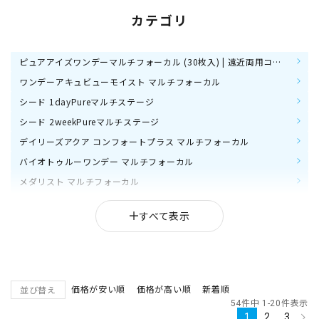
カテゴリ
ピュアアイズワンデーマルチフォーカル (30枚入) | 遠近両用コンタクトレンズ
ワンデーアキュビューモイスト マルチフォーカル
シード 1dayPureマルチステージ
シード 2weekPureマルチステージ
デイリーズアクア コンフォートプラス マルチフォーカル
バイオトゥルーワンデー マルチフォーカル
メダリスト マルチフォーカル
ロート モイストアイ マルチフォーカル 遠近両用
エアオプティクスプラス ハイドラグライド 遠近両用
2ウィークアキュビューオアシスマルチフォーカル
アイコフレワンデー UVM マルチステージ (遠近両用)
遠近両用コンタクトレンズとは？
価格が安い順
価格が高い順
新着順
並び替え
プライムワンデースマートフォーカス (Prime 1day SMART FOCUS)
54
件中
1
-
20
件表示
1
2
3