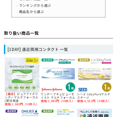
ランキングから選ぶ
商品名から選ぶ
取り扱い商品一覧
[1DAY] 遠近両用コンタクト 一覧
【最安】
ピュアアイズワ
ワンデーアキュビューモ
シード 1dayPureマルチ
ンデーマルチフォーカル
イスト マルチフォーカル
ステージ
| 即日発送
価格:3,985円（30枚入）
価格:4,021円（30枚入）
価格:2,680円（30枚入）