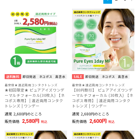
エルーミャワンデーマルチフォーカル | 遠近両用カラコン
遠近両用コンタクトレンズを試されたお客様の口コミをご紹介！
遠近両用カラコン特集
送料無料
即日発送
ネコポス
高含水
SALE
即日発送
ネコポス
高含水
最安値★遠近両用コンタクトレンズ
最安値★遠近両用コンタクトレンズ
★初回限定★ ピュアアイズワンデ
【80円割引】 ピュアアイズワンデ
ーマルチフォーカル(30枚入) 【ネ
ーマルチフォーカル (30枚入) 【ネ
コポス専用】 | 遠近両用コンタク
コポス専用】 | 遠近両用コンタク
トレンズ | ワンデー
トレンズ | ワンデー
通常
2,680
のところ
通常
2,680
のところ
2,580
2,600
販売価格
販売価格
税込
税込