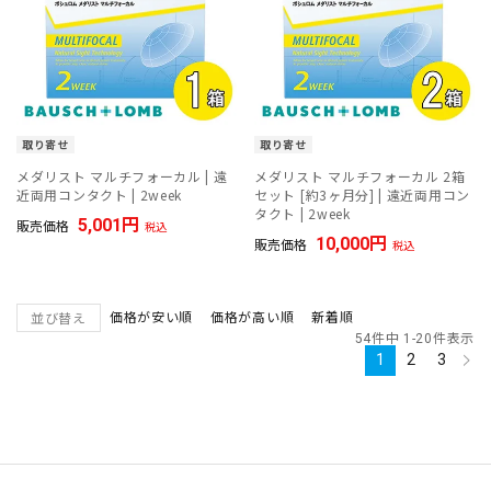
取り寄せ
取り寄せ
メダリスト マルチフォーカル | 遠
メダリスト マルチフォーカル 2箱
近両用コンタクト | 2week
セット [約3ヶ月分] | 遠近両用コン
タクト | 2week
5,001
販売価格
税込
10,000
販売価格
税込
価格が安い順
価格が高い順
新着順
並び替え
54
件中
1
-
20
件表示
1
2
3