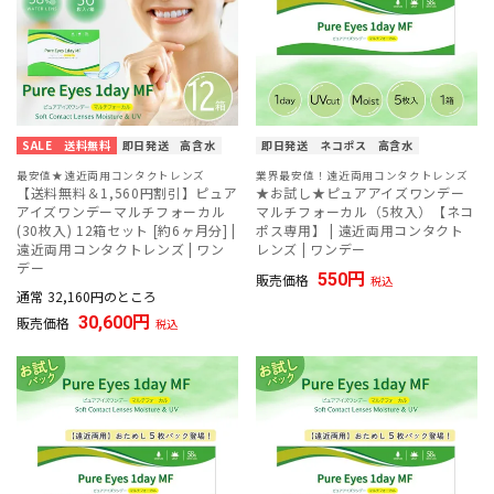
SALE
送料無料
即日発送
高含水
即日発送
ネコポス
高含水
最安値★遠近両用コンタクトレンズ
業界最安値！遠近両用コンタクトレンズ
【送料無料＆1,560円割引】ピュア
★お試し★ピュアアイズワンデー
アイズワンデーマルチフォーカル
マルチフォーカル（5枚入）【ネコ
(30枚入) 12箱セット [約6ヶ月分] |
ポス専用】 | 遠近両用コンタクト
遠近両用コンタクトレンズ | ワン
レンズ | ワンデー
デー
550
販売価格
税込
通常
32,160
のところ
30,600
販売価格
税込