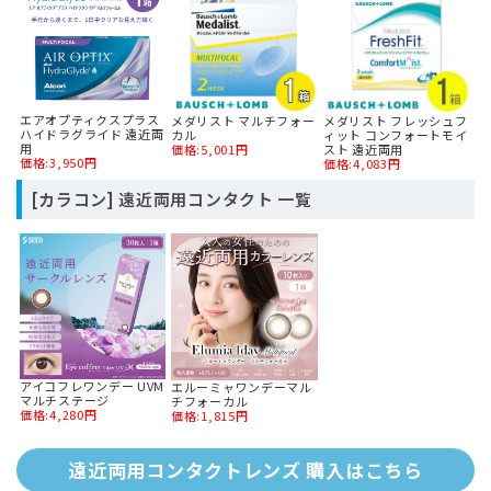
エアオプティクスプラス
メダリスト マルチフォー
メダリスト フレッシュフ
ハイドラグライド 遠近両
カル
ィット コンフォートモイ
用
価格:5,001円
スト 遠近両用
価格:3,950円
価格:4,083円
[カラコン] 遠近両用コンタクト 一覧
アイコフレワンデー UVM
エルーミャワンデーマル
マルチステージ
チフォーカル
価格:4,280円
価格:1,815円
遠近両用コンタクトレンズ 購入はこちら