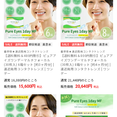
SALE
送料無料
即日発送
高含水
SALE
送料無料
即日発送
高含水
最安値★遠近両用コンタクトレンズ
最安値★遠近両用コンタクトレンズ
【送料無料＆480円割引】ピュアア
【送料無料＆800円割引】ピュアア
イズワンデーマルチフォーカル
イズワンデーマルチフォーカル
(30枚入) 6箱セット [約3ヶ月分] |
(30枚入) 8箱セット [約4ヶ月分] |
遠近両用コンタクトレンズ | ワン
遠近両用コンタクトレンズ | ワン
デー
デー
通常
16,080
のところ
通常
21,440
のところ
15,600
20,640
販売価格
販売価格
税込
税込