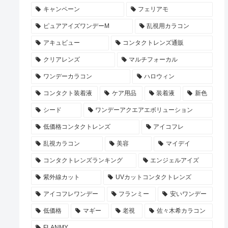
キャンペーン
フェリアモ
ピュアアイズワンデーM
乱視用カラコン
アキュビュー
コンタクトレンズ通販
クリアレンズ
マルチフォーカル
ワンデーカラコン
ハロウィン
コンタクト装着液
ケア用品
装着液
新色
シード
ワンデーアクエアエボリューション
低価格コンタクトレンズ
アイコフレ
乱視カラコン
美容
マイデイ
コンタクトレンズランキング
エンジェルアイズ
紫外線カット
UVカットコンタクトレンズ
アイコフレワンデー
フランミー
安いワンデー
低価格
マギー
老視
佐々木希カラコン
FLANMY