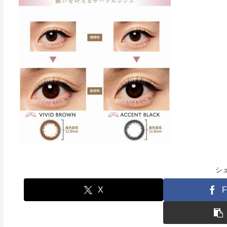
シ
X
F