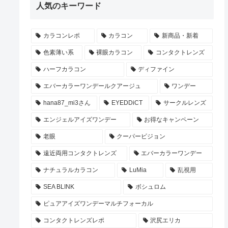
人気のキーワード
カラコンレポ
カラコン
新商品・新着
色素薄い系
裸眼カラコン
コンタクトレンズ
ハーフカラコン
ディファイン
エバーカラーワンデールクアージュ
ワンデー
hana87_mi3さん
EYEDDiCT
サークルレンズ
エンジェルアイズワンデー
お得なキャンペーン
老眼
クーパービジョン
遠近両用コンタクトレンズ
エバーカラーワンデー
ナチュラルカラコン
LuMia
乱視用
SEA BLINK
ボシュロム
ピュアアイズワンデーマルチフォーカル
コンタクトレンズレポ
沢尻エリカ