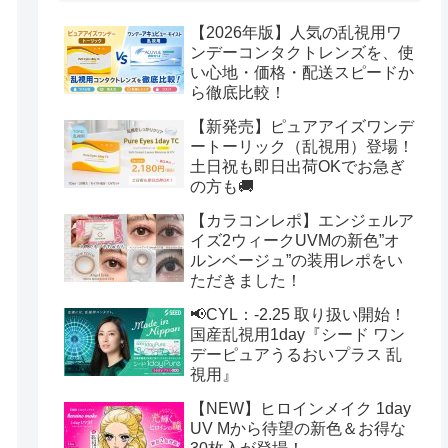
【2026年版】人気の乱視用ワ
ンデーコンタクトレンズを、使
い心地・価格・配送スピードか
ら徹底比較！
【新発売】ピュアアイズワンデ
ートーリック（乱視用）登場！
土日祝も即日出荷OKでお急ぎ
の方も🚚
【カラコンレポ】エンジェルア
イズ2ウィークUVMの新色”オ
ルンベージュ”の装用レポをい
ただきました！
📢CYL：-2.25 取り扱い開始！
国産乱視用1day『シード ワン
デーピュアうるおいプラス 乱
視用』
【NEW】ヒロインメイク 1day
UV Mから待望の新色＆お得な