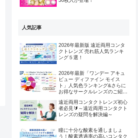
30枚入が登場！
人気記事
2026年最新版 遠近両用コンタ
クトレンズ 売れ筋人気ランキ
ング５選！
2026年最新「ワンデー アキュ
ビュー ディファイン モイス
ト」人気色ランキング&さらに
お得なサークルレンズのご紹
介！
遠近両用コンタクトレンズ初心
者必見🔰～遠近両用コンタクト
レンズの疑問を解決編～
瞳に十分な酸素を通しましょ
う！酸素透過率の高いコンタク