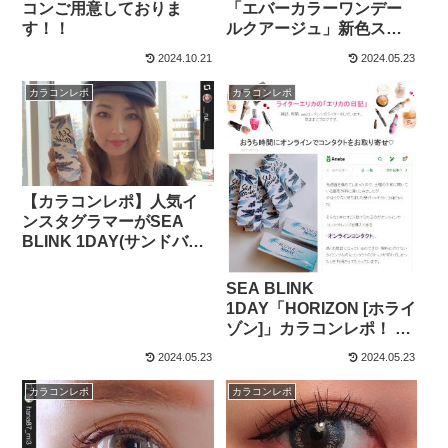
コンご用意しておりま
「エバーカラーワンデー
す！！
ルクアージュ」新色スキ
ニーヘーゼルをC
2024.10.21
2024.05.23
CHANNEL公式クリッパ
ーがカラコン着画レポ！
カラコンレポ
カラコンレポ
【カラコンレポ】人気イ
ンスタグラマーがSEA
BLINK 1DAY(サンドバー)
でカラコンデビュー！
SEA BLINK
1DAY「HORIZON [ホライ
ゾン]」カラコンレポ！ 女
性ファッション誌 classy /
2024.05.23
2024.05.23
JJでご活躍中！美容WEB
ライター様愛用！
カラコンレポ
カラコンレポ