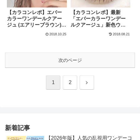
【カラコンレポ】エバー
【カラコンレポ】最新
カラーワンデールクアー
「エバーカラーワンデー
ジュ (エアリーブラウン)を
ルクアージュ」新色ウォ
ZOZOのWEARの認定ファ
ータークォーツをC
2018.10.25
2018.08.21
ッショニスタがカラコン
CHANNEL公式クリッパ
着画レポート♪
ーがカラコン着画レポ！
次のページ
次
1
2
へ
新着記事
【2026年版】人気の乱視用ワンデーコ