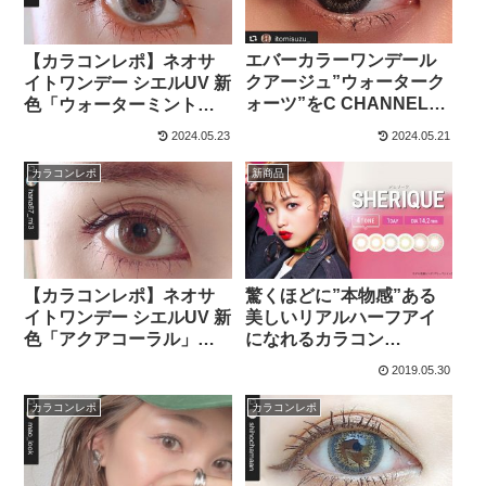
エバーカラーワンデール
【カラコンレポ】ネオサ
クアージュ”ウォーターク
イトワンデー シエルUV 新
ォーツ”をC CHANNEL公
色「ウォーターミント」
式クリッパー＆モデルが
をインスタ人気美容師が
2024.05.23
2024.05.21
カラコン着画レポート！
レポート！
カラコンレポ
新商品
【カラコンレポ】ネオサ
驚くほどに”本物感”ある
イトワンデー シエルUV 新
美しいリアルハーフアイ
色「アクアコーラル」を
になれるカラコン
インスタ人気美容師がレ
『SHERIQUE(シェリー
2019.05.30
ポート！
ク)』新発売！
カラコンレポ
カラコンレポ