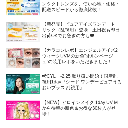
ンタクトレンズを、使い心地・価格・
配送スピードから徹底比較！
【新発売】ピュアアイズワンデートー
リック（乱視用）登場！土日祝も即日
出荷OKでお急ぎの方も🚚
【カラコンレポ】エンジェルアイズ2
ウィークUVMの新色”オルンベージ
ュ”の装用レポをいただきました！
📢CYL：-2.25 取り扱い開始！国産乱
視用1day『シード ワンデーピュアうる
おいプラス 乱視用』
【NEW】ヒロインメイク 1day UV M
から待望の新色＆お得な30枚入が登
場！