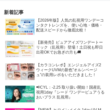
新着記事
【2026年版】人気の乱視用ワンデーコ
ンタクトレンズを、使い心地・価格・
配送スピードから徹底比較！
【新発売】ピュアアイズワンデートー
リック（乱視用）登場！土日祝も即日
出荷OKでお急ぎの方も🚚
【カラコンレポ】エンジェルアイズ2
ウィークUVMの新色”オルンベージ
ュ”の装用レポをいただきました！
📢CYL：-2.25 取り扱い開始！国産乱
視用1day『シード ワンデーピュアうる
おいプラス 乱視用』
【NEW】ヒロインメイク 1day UV M