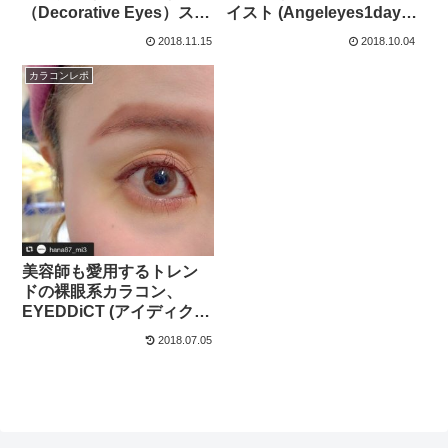
（Decorative Eyes）ステ
イスト (Angeleyes1day）
イラッキーをインスタ人
アクセントブラックを人
2018.11.15
2018.10.04
気美容師が使用レビュ
気美容師が★着画あり★
ー！
絶賛レポート！
カラコンレポ
美容師も愛用するトレン
ドの裸眼系カラコン、
EYEDDiCT (アイディク
ト) ベイビーデュアル
2018.07.05