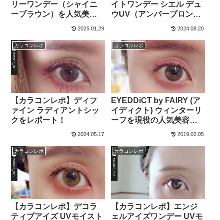
リーワンデー（シャイニ
イトワンデー シエル デュ
ーブラウン）を人気美容
ウUV（アンバーブロン
師が今日のメイク＆カラ
ド）のカラコンをレポー
2025.01.29
2024.08.20
コン着画レポ！
ト！
カラコンレポ
カラコンレポ
【カラコンレポ】ディフ
EYEDDiCT by FAIRY (ア
ァイン ラディアントシッ
イディクト) ウィンターリ
クをレポート！
ーフを現役の人気美容師
がカラコンレポ！着画あ
2024.05.17
2019.02.05
り☆
カラコンレポ
カラコンレポ
【カラコンレポ】デコラ
【カラコンレポ】エンジ
ティブアイズ UVモイスト
ェルアイズワンデー UVモ