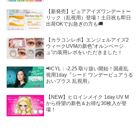
【新発売】ピュアアイズワンデートー
リック（乱視用）登場！土日祝も即日
出荷OKでお急ぎの方も🚚
【カラコンレポ】エンジェルアイズ2
ウィークUVMの新色”オルンベージ
ュ”の装用レポをいただきました！
📢CYL：-2.25 取り扱い開始！国産乱
視用1day『シード ワンデーピュアうる
おいプラス 乱視用』
【NEW】ヒロインメイク 1day UV M
から待望の新色＆お得な30枚入が登
場！