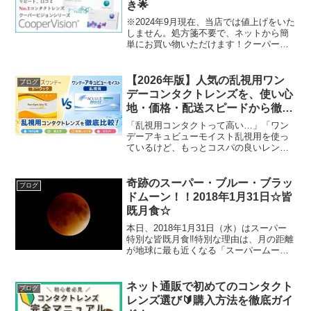
き🌟
※2024年9月現在、当店では値上げをいた
しません。処方箋不要で、ネットから簡
単にお買い物いただけます！クーパービ
ジョン 購入はこちらバイオフィニティや
バイオメディックスワンデーエクスト
ラ、マイデイなどが人気のコンタクトレ
【2026年版】人気の乱視用ワン
ブログ
ンズメーカー『クー...
デーコンタクトレンズを、使い心
地・価格・配送スピードから徹底
比較！
「乱視用コンタクトって高い…」「ワン
デーアキュビューモイスト乱視用を使っ
ているけど、もっとコスパの良いレンズ
はない？」そんな方におすすめの乱視用
コンタクトレンズが『ピュアアイズワン
デートーリック』です。高含水58％・UV
奇跡のスーパー・ブルー・ブラッ
ブログ
カット対応・豊富な乱...
ドムーン！！2018年1月31日☆皆
既月食☆
本日、2018年1月31日（水）はスーパー
特別な皆既月食‼特別な理由は、月の距離
が地球に最も近くなる「スーパームー
ン」と、月に2度目の満月となる「ブルー
ムーン」、そして皆既月食により月が赤
っぽく見える「ブラッドムーン」がすべ
ネット通販で初めてのコンタクト
ブログ
て同時に起こるそ...
レンズ選び🔰購入方法を徹底ガイ