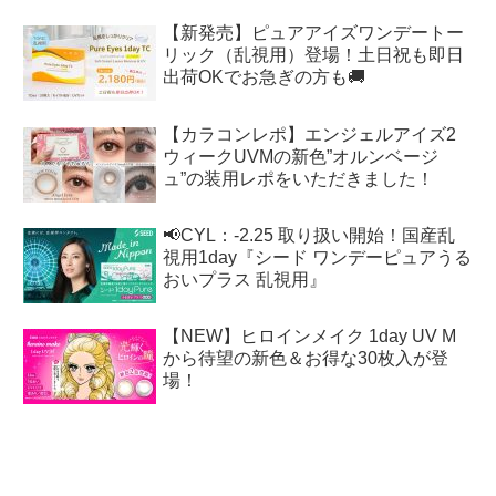
【新発売】ピュアアイズワンデートー
リック（乱視用）登場！土日祝も即日
出荷OKでお急ぎの方も🚚
【カラコンレポ】エンジェルアイズ2
ウィークUVMの新色”オルンベージ
ュ”の装用レポをいただきました！
📢CYL：-2.25 取り扱い開始！国産乱
視用1day『シード ワンデーピュアうる
おいプラス 乱視用』
【NEW】ヒロインメイク 1day UV M
から待望の新色＆お得な30枚入が登
場！