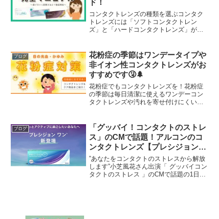
ド！
コンタクトレンズの種類を選ぶコンタク
トレンズには「ソフトコンタクトレン
ズ」と「ハードコンタクトレンズ」があ
り、近年では使いやすく装用感の良い
「ソフトコンタクトレンズ」ユーザーが
増加しています。ハードコンタクトレン
花粉症の季節はワンデータイプや
ブログ
ズとソフトコンタクトレンズの...
非イオン性コンタクトレンズがお
すすめです🤧🌲
花粉症でもコンタクトレンズを！花粉症
の季節は毎日清潔に使えるワンデーコン
タクトレンズや汚れを寄せ付けにくい非
イオン性コンタクトレンズがおすすめで
す。オンラインコンタクトでは人気ラン
キングやおすすめ商品をご紹介。
「グッバイ！コンタクトのストレ
ブログ
ス」のCMで話題！アルコンのコ
ンタクトレンズ【プレシジョン
ワン】
”あなたをコンタクトのストレスから解放
します”小芝風花さん出演「 グッバイコン
タクトのストレス 」のCMで話題の1日使
い捨てコンタクトレンズ、プレシジョン
ワンをご紹介！！↓↓先ずは、話題のCM動
画はこちら ↓↓ プレシジョン ワン (PR...