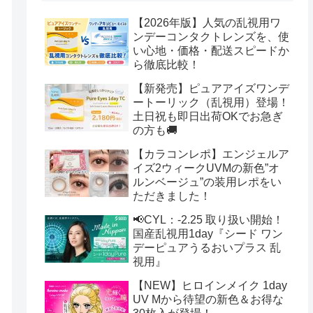
【2026年版】人気の乱視用ワ
ンデーコンタクトレンズを、使
い心地・価格・配送スピードか
ら徹底比較！
【新発売】ピュアアイズワンデ
ートーリック（乱視用）登場！
土日祝も即日出荷OKでお急ぎ
の方も🚚
【カラコンレポ】エンジェルア
イズ2ウィークUVMの新色”オ
ルンベージュ”の装用レポをい
ただきました！
📢CYL：-2.25 取り扱い開始！
国産乱視用1day『シード ワン
デーピュアうるおいプラス 乱
視用』
【NEW】ヒロインメイク 1day
UV Mから待望の新色＆お得な