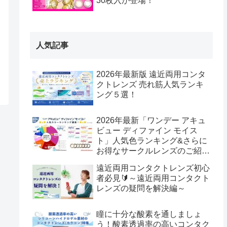
30枚入が登場！
人気記事
2026年最新版 遠近両用コンタ
クトレンズ 売れ筋人気ランキ
ング５選！
2026年最新「ワンデー アキュ
ビュー ディファイン モイス
ト」人気色ランキング&さらに
お得なサークルレンズのご紹
介！
遠近両用コンタクトレンズ初心
者必見🔰～遠近両用コンタクト
レンズの疑問を解決編～
瞳に十分な酸素を通しましょ
う！酸素透過率の高いコンタク