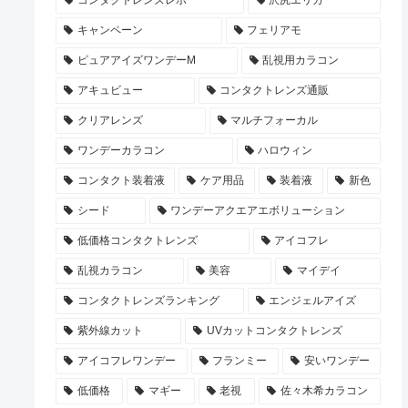
コンタクトレンズレポ
沢尻エリカ
キャンペーン
フェリアモ
ピュアアイズワンデーM
乱視用カラコン
アキュビュー
コンタクトレンズ通販
クリアレンズ
マルチフォーカル
ワンデーカラコン
ハロウィン
コンタクト装着液
ケア用品
装着液
新色
シード
ワンデーアクエアエボリューション
低価格コンタクトレンズ
アイコフレ
乱視カラコン
美容
マイデイ
コンタクトレンズランキング
エンジェルアイズ
紫外線カット
UVカットコンタクトレンズ
アイコフレワンデー
フランミー
安いワンデー
低価格
マギー
老視
佐々木希カラコン