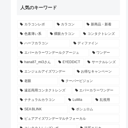
人気のキーワード
カラコンレポ
カラコン
新商品・新着
色素薄い系
裸眼カラコン
コンタクトレンズ
ハーフカラコン
ディファイン
エバーカラーワンデールクアージュ
ワンデー
hana87_mi3さん
EYEDDiCT
サークルレンズ
エンジェルアイズワンデー
お得なキャンペーン
老眼
クーパービジョン
遠近両用コンタクトレンズ
エバーカラーワンデー
ナチュラルカラコン
LuMia
乱視用
SEA BLINK
ボシュロム
ピュアアイズワンデーマルチフォーカル