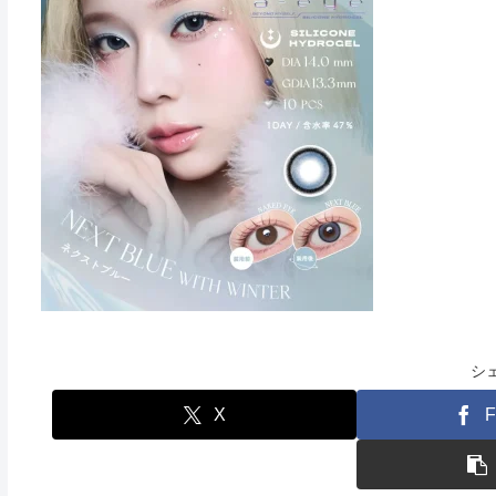
シ
X
F