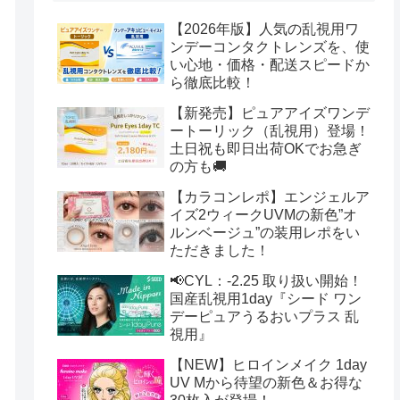
【2026年版】人気の乱視用ワ
ンデーコンタクトレンズを、使
い心地・価格・配送スピードか
ら徹底比較！
【新発売】ピュアアイズワンデ
ートーリック（乱視用）登場！
土日祝も即日出荷OKでお急ぎ
の方も🚚
【カラコンレポ】エンジェルア
イズ2ウィークUVMの新色”オ
ルンベージュ”の装用レポをい
ただきました！
📢CYL：-2.25 取り扱い開始！
国産乱視用1day『シード ワン
デーピュアうるおいプラス 乱
視用』
【NEW】ヒロインメイク 1day
UV Mから待望の新色＆お得な