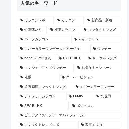
人気のキーワード
カラコンレポ
カラコン
新商品・新着
色素薄い系
裸眼カラコン
コンタクトレンズ
ハーフカラコン
ディファイン
エバーカラーワンデールクアージュ
ワンデー
hana87_mi3さん
EYEDDiCT
サークルレンズ
エンジェルアイズワンデー
お得なキャンペーン
老眼
クーパービジョン
遠近両用コンタクトレンズ
エバーカラーワンデー
ナチュラルカラコン
LuMia
乱視用
SEA BLINK
ボシュロム
ピュアアイズワンデーマルチフォーカル
コンタクトレンズレポ
沢尻エリカ