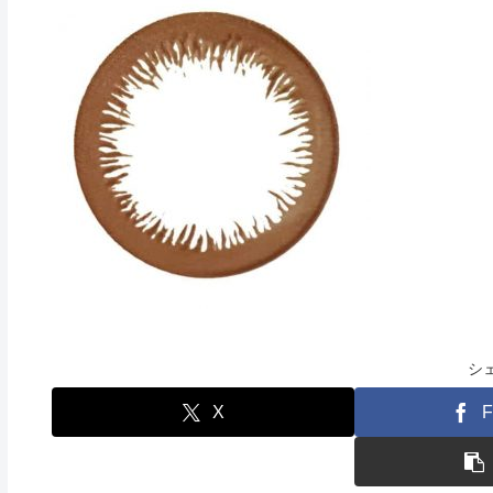
シ
X
F