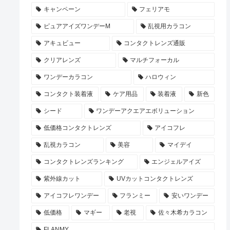
キャンペーン
フェリアモ
ピュアアイズワンデーM
乱視用カラコン
アキュビュー
コンタクトレンズ通販
クリアレンズ
マルチフォーカル
ワンデーカラコン
ハロウィン
コンタクト装着液
ケア用品
装着液
新色
シード
ワンデーアクエアエボリューション
低価格コンタクトレンズ
アイコフレ
乱視カラコン
美容
マイデイ
コンタクトレンズランキング
エンジェルアイズ
紫外線カット
UVカットコンタクトレンズ
アイコフレワンデー
フランミー
安いワンデー
低価格
マギー
老視
佐々木希カラコン
FLANMY