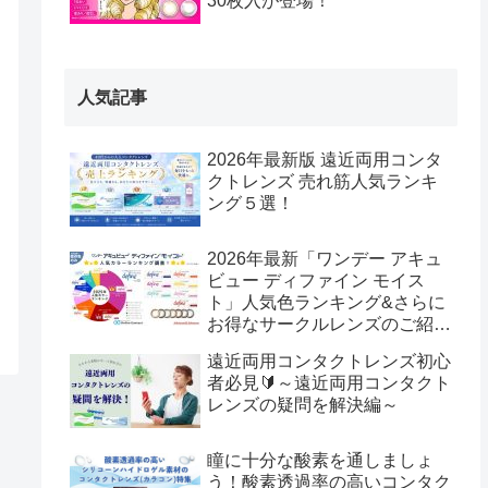
30枚入が登場！
人気記事
2026年最新版 遠近両用コンタ
クトレンズ 売れ筋人気ランキ
ング５選！
2026年最新「ワンデー アキュ
ビュー ディファイン モイス
ト」人気色ランキング&さらに
お得なサークルレンズのご紹
介！
遠近両用コンタクトレンズ初心
者必見🔰～遠近両用コンタクト
レンズの疑問を解決編～
瞳に十分な酸素を通しましょ
う！酸素透過率の高いコンタク