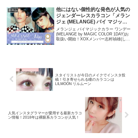
ュアナチュラルPLUS 55%」が誕生しま
した！ピュアナチュラルPLUS 55%は
他にはない個性的な発色が人気の
新商品
「ピュ...
ジェンダーレスカラコン「メラン
ジェ (MELANGE) バイ マジック
カラー ワンデー」新発売！
メランジェ バイマジックカラー ワンデー
(MELANGE by MAGIC COLOR 1DAY)お
取扱い開始！XOXメンバー志村禎雄(しむ
らさだお)さんと、雑誌NYLON JAPAN 専
属モデルAmy(エイミー)ちゃんがイメージ
モデルを務...
スタイリストが今日のメイクでインスタ投
稿！引き寄せられる瞳のカラコンは
LILMOON リルムーン
人気インスタグラマーが愛用する最新カラコ
ン情報！2018年は裸眼系カラコンが人気！