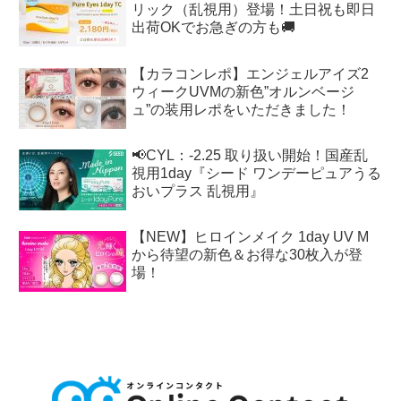
リック（乱視用）登場！土日祝も即日
出荷OKでお急ぎの方も🚚
【カラコンレポ】エンジェルアイズ2
ウィークUVMの新色”オルンベージ
ュ”の装用レポをいただきました！
📢CYL：-2.25 取り扱い開始！国産乱
視用1day『シード ワンデーピュアうる
おいプラス 乱視用』
【NEW】ヒロインメイク 1day UV M
から待望の新色＆お得な30枚入が登
場！