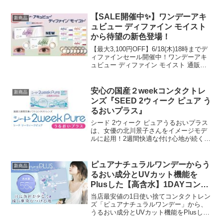
（DECORATIVE EYES VEIL）』が新発
売！うまれつき黒目が大きいような透
【SALE開催中✨】ワンデーアキ
新商品
明...
ュビュー ディファイン モイスト
から待望の新色登場！
【最大3,100円OFF】6/18(木)18時までデ
ィファインセール開催中！ワンデーアキ
ュビュー ディファイン モイスト 通販は
こちらワンデーアキュビュー ディファイ
ン モイストは、外フチのサークルデザイ
ンが瞳本来の美しさを活かし、自然に
安心の国産２weekコンタクトレ
新商品
瞳...
ンズ『SEED 2ウィーク ピュア う
るおいプラス』
シード 2ウィーク ピュアうるおいプラス
は、女優の北川景子さんをイメージモデ
ルに起用！2週間快適な付け心地が続く、
シード独自の技術を詰め込んだ国産の
2weekコンタクトレンズです。SEED 2ウ
ィーク ピュア うるおいプラスSEED 2ウ
ピュアナチュラルワンデーからう
新商品
ィ...
るおい成分とUVカット機能を
Plusした【高含水】1DAYコンタ
クトレンズ「ピュアナチュラル
当店最安値の1日使い捨てコンタクトレン
PLUS 55%」新発売！
ズ「ピュアナチュラルワンデー」から、
うるおい成分とUVカット機能をPlusし
た、含水率55％の【高含水タイプ】「ピ