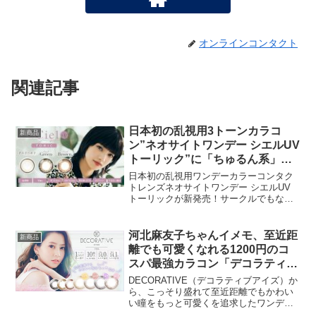
オンラインコンタクト
関連記事
日本初の乱視用3トーンカラコ
新商品
ン”ネオサイトワンデー シエルUV
トーリック”に「ちゅるん系」新
色登場！
日本初の乱視用ワンデーカラーコンタク
トレンズネオサイトワンデー シエルUV
トーリックが新発売！サークルでもなく
カラコンでもない、3トーンのナチュラル
カラコン。 気になる乱視の規格スペック
は、円柱度数(CYL)-0.75円、柱軸度
河北麻友子ちゃんイメモ、至近距
新商品
(AXIS...
離でも可愛くなれる1200円のコ
スパ最強カラコン「デコラティブ
アイズヴェール」新発売。
DECORATIVE（デコラティブアイズ）か
ら、こっそり盛れて至近距離でもかわい
い瞳をもっと可愛くを追求したワンデー
カラコン『デコラティブアイズヴェール