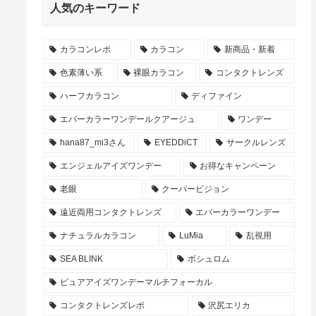
人気のキーワード
カラコンレポ
カラコン
新商品・新着
色素薄い系
裸眼カラコン
コンタクトレンズ
ハーフカラコン
ディファイン
エバーカラーワンデールクアージュ
ワンデー
hana87_mi3さん
EYEDDiCT
サークルレンズ
エンジェルアイズワンデー
お得なキャンペーン
老眼
クーパービジョン
遠近両用コンタクトレンズ
エバーカラーワンデー
ナチュラルカラコン
LuMia
乱視用
SEA BLINK
ボシュロム
ピュアアイズワンデーマルチフォーカル
コンタクトレンズレポ
沢尻エリカ