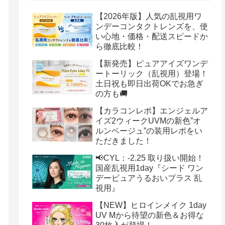
【2026年版】人気の乱視用ワ
ンデーコンタクトレンズを、使
い心地・価格・配送スピードか
ら徹底比較！
【新発売】ピュアアイズワンデ
ートーリック（乱視用）登場！
土日祝も即日出荷OKでお急ぎ
の方も🚚
【カラコンレポ】エンジェルア
イズ2ウィークUVMの新色”オ
ルンベージュ”の装用レポをい
ただきました！
📢CYL：-2.25 取り扱い開始！
国産乱視用1day『シード ワン
デーピュアうるおいプラス 乱
視用』
【NEW】ヒロインメイク 1day
UV Mから待望の新色＆お得な