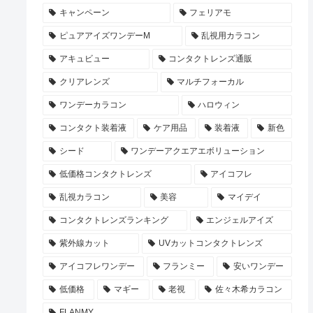
キャンペーン
フェリアモ
ピュアアイズワンデーM
乱視用カラコン
アキュビュー
コンタクトレンズ通販
クリアレンズ
マルチフォーカル
ワンデーカラコン
ハロウィン
コンタクト装着液
ケア用品
装着液
新色
シード
ワンデーアクエアエボリューション
低価格コンタクトレンズ
アイコフレ
乱視カラコン
美容
マイデイ
コンタクトレンズランキング
エンジェルアイズ
紫外線カット
UVカットコンタクトレンズ
アイコフレワンデー
フランミー
安いワンデー
低価格
マギー
老視
佐々木希カラコン
FLANMY