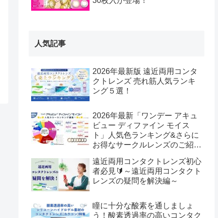
30枚入が登場！
人気記事
2026年最新版 遠近両用コンタ
クトレンズ 売れ筋人気ランキ
ング５選！
2026年最新「ワンデー アキュ
ビュー ディファイン モイス
ト」人気色ランキング&さらに
お得なサークルレンズのご紹
介！
遠近両用コンタクトレンズ初心
者必見🔰～遠近両用コンタクト
レンズの疑問を解決編～
瞳に十分な酸素を通しましょ
う！酸素透過率の高いコンタク