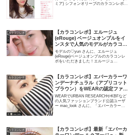
ミア) シフォンオリーブのカラコンレポを
いただきました👀💖レンズサイズは
【DIA14.2mm】をご愛用いただいていま
す。森絵梨佳さんイメージモデルの
LuMia...
【カラコンレポ】エルージュ
カラコンレポ
(eRouge) ベージュオンブルをイ
ンスタで人気のモデルがカラコン
レポート！！
モデルの♡yun さんに、エルージュ
(eRouge)ベージュオンブルのカラコンレ
ポをいただきました！エルージュ
(eRouge)はCMや雑誌「Gina」で活躍す
る、大屋夏南さんイメージモデルの
2weekカラコン。ダイヤモンドの美しさ
【カラコンレポ】エバーカラーワ
カラコンレポ
である『シ...
ンデーナチュラル（アプリコット
ブラウン）をWEARの認定ファッ
ショニスタ”WEARISTA”がレポ
WEARでURBAN RESEARCHやKBFなど
ート！
の人気ファッションブランド公認ユーザ
ー mao_look さんに、「エバーカラーワ
ンデーナチュラル」新色アプリコットブ
ラウンのカラコン着画レポいただきまし
た 👀✨エバーカラーワンデーナチュラ...
【カラコンレポ】最新「エバーカ
カラコンレポ