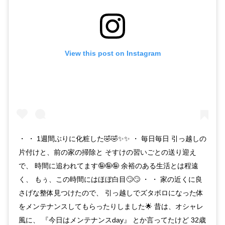
View this post on Instagram
・ ・ 1週間ぶりに化粧した🤣🤣✨✨ ・ 毎日毎日 引っ越しの
片付けと、前の家の掃除と そすけの習いごとの送り迎え
で、 時間に追われてます🤪🤪🤪 余裕のある生活とは程遠
く、 もぅ、この時間にはほぼ白目🙄🙄 ・ ・ 家の近くに良
さげな整体見つけたので、 引っ越しでズタボロになった体
をメンテナンスしてもらったりしました🌟 昔は、オシャレ
風に、 『今日はメンテナンスday』 とか言ってたけど 32歳