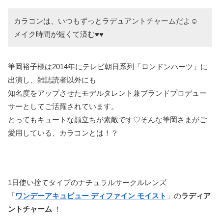
カラコンは、いつもずっとラデュアントチャームだよ☺️
メイク時間が短くて済む♥️♥️
筆岡裕子様は2014年にテレビ朝日系列「ロンドンハーツ」に
出演し、雑誌読者以外にも
知名度をアップさせたモデルタレント兼ブランドプロデュー
サーとしてご活躍されています。
とってもキュートな顔立ちが素敵です♡そんな筆岡さまがご
愛用している、カラコンとは！？
1日使い捨てタイプのナチュラルサークルレンズ
「
ワンデーアキュビュー ディファイン モイスト
」の
ラディア
ントチャーム
！