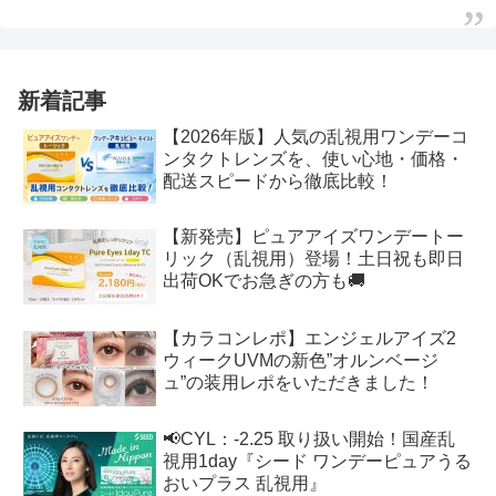
新着記事
【2026年版】人気の乱視用ワンデーコ
ンタクトレンズを、使い心地・価格・
配送スピードから徹底比較！
【新発売】ピュアアイズワンデートー
リック（乱視用）登場！土日祝も即日
出荷OKでお急ぎの方も🚚
【カラコンレポ】エンジェルアイズ2
ウィークUVMの新色”オルンベージ
ュ”の装用レポをいただきました！
📢CYL：-2.25 取り扱い開始！国産乱
視用1day『シード ワンデーピュアうる
おいプラス 乱視用』