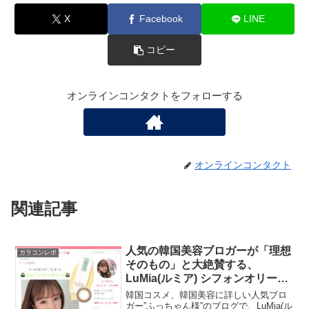
X
Facebook
LINE
コピー
オンラインコンタクトをフォローする
オンラインコンタクト
関連記事
人気の韓国美容ブロガーが「理想
カラコンレポ
そのもの」と大絶賛する、
LuMia(ルミア) シフォンオリーブ
のカラコン着画レポ！
韓国コスメ、韓国美容に詳しい人気ブロ
ガー”ふっちゃん様”のブログで、LuMia(ル