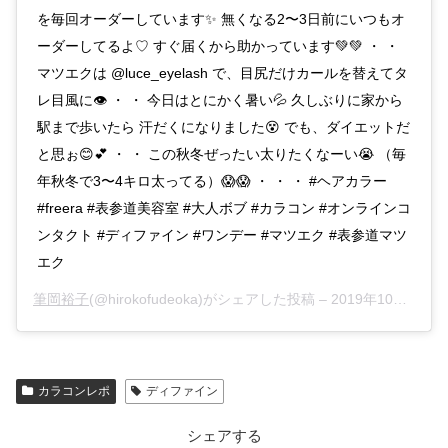
を毎回オーダーしています✨ 無くなる2〜3日前にいつもオ
ーダーしてるよ♡ すぐ届くから助かっています💚💚 ・ ・
マツエクは @luce_eyelash で、目尻だけカールを替えてタ
レ目風に👁 ・ ・ 今日はとにかく暑い💦 久しぶりに家から
駅まで歩いたら 汗だくになりました😵 でも、ダイエットだ
と思ぉ😊💕 ・ ・ この秋冬ぜったい太りたくなーい😭 （毎
年秋冬で3〜4キロ太ってる）😱😱 ・ ・ ・ #ヘアカラー
#freera #表参道美容室 #大人ボブ #カラコン #オンラインコ
ンタクト #ディファイン #ワンデー #マツエク #表参道マツ
エク
筆岡裕子
(@hirokofudeoka)がシェアした投稿 –
2019年10月月5日午前12時57分PDT
カラコンレポ
ディファイン
シェアする