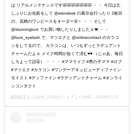
は リアルメンテナンスです🤣🤣🤣🤣🤣🤣🤣 ・ ・ 今日は久
しぶりにお化粧をして @elendeek の展示会行ったり 2枚目
の、花柄のワンピースをオーダー👗✨ ・ ・ そして
@stunninglure でお買い物したりしました☺︎💓 ・ ・
@luce_eyelash で、マツエクと @onlinecontact のカラコ
ンをしてるので、 カラコンは、いつもずっとラデュアント
チャームだよ☺️ メイク時間が短くて済む♥️♥️ （じゃあ、毎日
しろよって話🤫） ・ ・ ・ #ママライフ #男の子ママ #ロブ
#マツエク #カラコン #ワンデーアキュビューディファイン
モイスト #ディファイン #ラディアントチャーム #オンライ
ンコンタクト
筆岡裕子
さん(@hf_1028)がシェアした投稿 –
2018年11月月14日午前4時36分PST