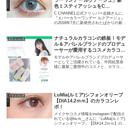
ラーワンデー ルクアージュ」新
色ミスティアッシュをC
CHANNEL公式クリッパーがカラ
C CHANNEL公式クリッパー志穂さんに、
コン着画レポ！
『エバーカラーワンデー ルクアージュ』
の2018年7月に新発売されたばかりの新色
✨ミスティアッシュのカラコン着画レポ
いただきました！！黒のトップスによく
映えますね💓シンプルなコーディネート
ナチュラルカラコンの鉄板！モデ
カラコンレポ
に、エバ...
ル＆アパレルブランドのプロデュ
ーサーが愛用するコスメカラコ
ン！
モデルやアパレルブランドプロデューサ
ーとしてご活躍されている、中田絵里奈
様に最新ご愛用中のコスメと、カラコン
「エバーカラーワンデーモイストレーベ
ル」 スイートリュクスをご紹介いただき
ました！エバーカラーワンデーモイスト
レーベルは、シンプルだ...
LuMia(ルミア)シフォンオリーブ
カラコンレポ
【DIA14.2ｍｍ】のカラコンレ
ポ！
メイクやコスメ情報をinstagramで配信さ
れている@ta.m__さんに「LuMia(ルミア)
シフォンオリーブ」【DIA14.2ｍｍ】のカ
ラコンレポをいただきました！カラコン
をまるで付けていないかのような、裸眼