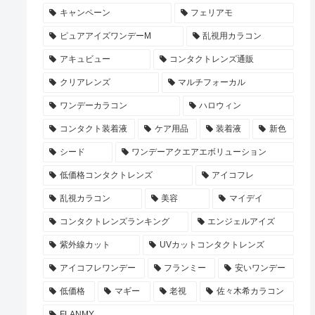
キャンペーン
フェリアモ
ピュアアイズワンデーM
乱視用カラコン
アキュビュー
コンタクトレンズ通販
クリアレンズ
マルチフォーカル
ワンデーカラコン
ハロウィン
コンタクト装着液
ケア用品
装着液
新色
シード
ワンデーアクエアエボリューション
低価格コンタクトレンズ
アイコフレ
乱視カラコン
美容
マイデイ
コンタクトレンズランキング
エンジェルアイズ
紫外線カット
UVカットコンタクトレンズ
アイコフレワンデー
フランミー
安いワンデー
低価格
マギー
老視
佐々木希カラコン
FLANMY