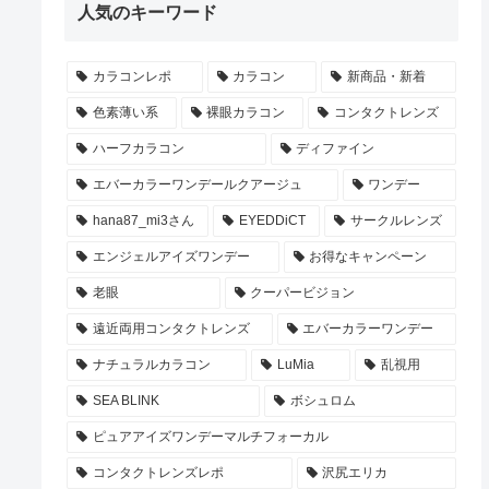
人気のキーワード
カラコンレポ
カラコン
新商品・新着
色素薄い系
裸眼カラコン
コンタクトレンズ
ハーフカラコン
ディファイン
エバーカラーワンデールクアージュ
ワンデー
hana87_mi3さん
EYEDDiCT
サークルレンズ
エンジェルアイズワンデー
お得なキャンペーン
老眼
クーパービジョン
遠近両用コンタクトレンズ
エバーカラーワンデー
ナチュラルカラコン
LuMia
乱視用
SEA BLINK
ボシュロム
ピュアアイズワンデーマルチフォーカル
コンタクトレンズレポ
沢尻エリカ