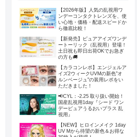
【2026年版】人気の乱視用ワ
ンデーコンタクトレンズを、使
い心地・価格・配送スピードか
ら徹底比較！
【新発売】ピュアアイズワンデ
ートーリック（乱視用）登場！
土日祝も即日出荷OKでお急ぎ
の方も🚚
【カラコンレポ】エンジェルア
イズ2ウィークUVMの新色”オ
ルンベージュ”の装用レポをい
ただきました！
📢CYL：-2.25 取り扱い開始！
国産乱視用1day『シード ワン
デーピュアうるおいプラス 乱
視用』
【NEW】ヒロインメイク 1day
UV Mから待望の新色＆お得な