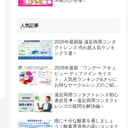
30枚入が登場！
人気記事
2026年最新版 遠近両用コンタ
クトレンズ 売れ筋人気ランキ
ング５選！
2026年最新「ワンデー アキュ
ビュー ディファイン モイス
ト」人気色ランキング&さらに
お得なサークルレンズのご紹
介！
遠近両用コンタクトレンズ初心
者必見🔰～遠近両用コンタクト
レンズの疑問を解決編～
瞳に十分な酸素を通しましょ
う！酸素透過率の高いコンタク