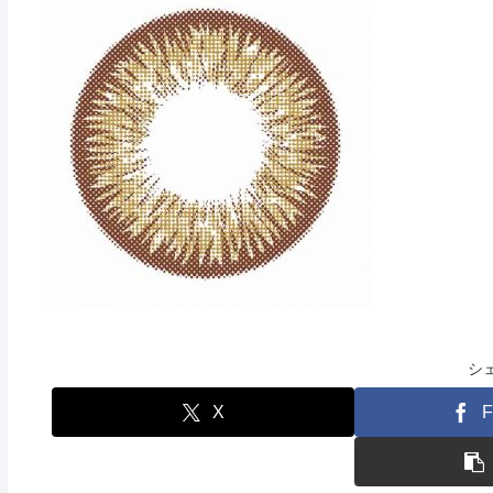
シ
X
F