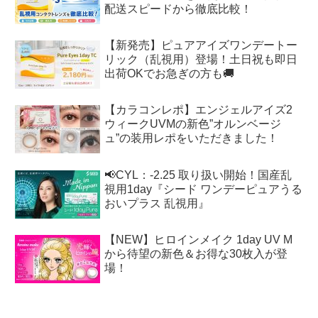
配送スピードから徹底比較！
【新発売】ピュアアイズワンデートー
リック（乱視用）登場！土日祝も即日
出荷OKでお急ぎの方も🚚
【カラコンレポ】エンジェルアイズ2
ウィークUVMの新色”オルンベージ
ュ”の装用レポをいただきました！
📢CYL：-2.25 取り扱い開始！国産乱
視用1day『シード ワンデーピュアうる
おいプラス 乱視用』
【NEW】ヒロインメイク 1day UV M
から待望の新色＆お得な30枚入が登
場！