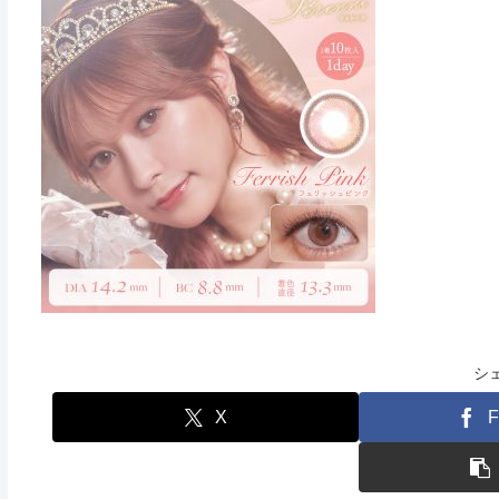
シ
X
F