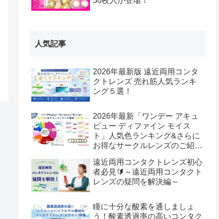
30枚入が登場！
人気記事
2026年最新版 遠近両用コンタ
クトレンズ 売れ筋人気ランキ
ング５選！
2026年最新「ワンデー アキュ
ビュー ディファイン モイス
ト」人気色ランキング&さらに
お得なサークルレンズのご紹
介！
遠近両用コンタクトレンズ初心
者必見🔰～遠近両用コンタクト
レンズの疑問を解決編～
瞳に十分な酸素を通しましょ
う！酸素透過率の高いコンタク