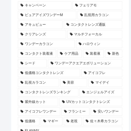
キャンペーン
フェリアモ
ピュアアイズワンデーM
乱視用カラコン
アキュビュー
コンタクトレンズ通販
クリアレンズ
マルチフォーカル
ワンデーカラコン
ハロウィン
コンタクト装着液
ケア用品
装着液
新色
シード
ワンデーアクエアエボリューション
低価格コンタクトレンズ
アイコフレ
乱視カラコン
美容
マイデイ
コンタクトレンズランキング
エンジェルアイズ
紫外線カット
UVカットコンタクトレンズ
アイコフレワンデー
フランミー
安いワンデー
低価格
マギー
老視
佐々木希カラコン
FLANMY