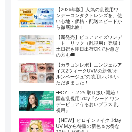
【2026年版】人気の乱視用ワ
ンデーコンタクトレンズを、使
い心地・価格・配送スピードか
ら徹底比較！
【新発売】ピュアアイズワンデ
ートーリック（乱視用）登場！
土日祝も即日出荷OKでお急ぎ
の方も🚚
【カラコンレポ】エンジェルア
イズ2ウィークUVMの新色”オ
ルンベージュ”の装用レポをい
ただきました！
📢CYL：-2.25 取り扱い開始！
国産乱視用1day『シード ワン
デーピュアうるおいプラス 乱
視用』
【NEW】ヒロインメイク 1day
UV Mから待望の新色＆お得な