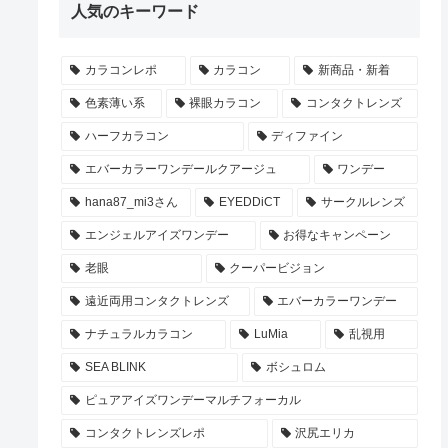
人気のキーワード
カラコンレポ
カラコン
新商品・新着
色素薄い系
裸眼カラコン
コンタクトレンズ
ハーフカラコン
ディファイン
エバーカラーワンデールクアージュ
ワンデー
hana87_mi3さん
EYEDDiCT
サークルレンズ
エンジェルアイズワンデー
お得なキャンペーン
老眼
クーパービジョン
遠近両用コンタクトレンズ
エバーカラーワンデー
ナチュラルカラコン
LuMia
乱視用
SEA BLINK
ボシュロム
ピュアアイズワンデーマルチフォーカル
コンタクトレンズレポ
沢尻エリカ