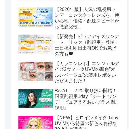
【2026年版】人気の乱視用ワ
ンデーコンタクトレンズを、使
い心地・価格・配送スピードか
ら徹底比較！
【新発売】ピュアアイズワンデ
ートーリック（乱視用）登場！
土日祝も即日出荷OKでお急ぎ
の方も🚚
【カラコンレポ】エンジェルア
イズ2ウィークUVMの新色”オ
ルンベージュ”の装用レポをい
ただきました！
📢CYL：-2.25 取り扱い開始！
国産乱視用1day『シード ワン
デーピュアうるおいプラス 乱
視用』
【NEW】ヒロインメイク 1day
UV Mから待望の新色＆お得な