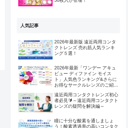
30枚入が登場！
人気記事
2026年最新版 遠近両用コンタ
クトレンズ 売れ筋人気ランキ
ング５選！
2026年最新「ワンデー アキュ
ビュー ディファイン モイス
ト」人気色ランキング&さらに
お得なサークルレンズのご紹
介！
遠近両用コンタクトレンズ初心
者必見🔰～遠近両用コンタクト
レンズの疑問を解決編～
瞳に十分な酸素を通しましょ
う！酸素透過率の高いコンタク