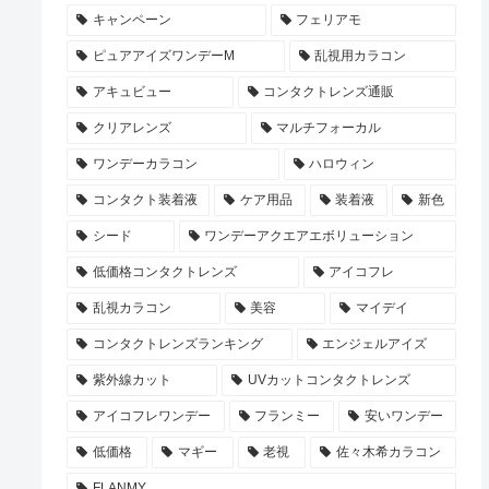
キャンペーン
フェリアモ
ピュアアイズワンデーM
乱視用カラコン
アキュビュー
コンタクトレンズ通販
クリアレンズ
マルチフォーカル
ワンデーカラコン
ハロウィン
コンタクト装着液
ケア用品
装着液
新色
シード
ワンデーアクエアエボリューション
低価格コンタクトレンズ
アイコフレ
乱視カラコン
美容
マイデイ
コンタクトレンズランキング
エンジェルアイズ
紫外線カット
UVカットコンタクトレンズ
アイコフレワンデー
フランミー
安いワンデー
低価格
マギー
老視
佐々木希カラコン
FLANMY