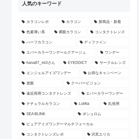
人気のキーワード
カラコンレポ
カラコン
新商品・新着
色素薄い系
裸眼カラコン
コンタクトレンズ
ハーフカラコン
ディファイン
エバーカラーワンデールクアージュ
ワンデー
hana87_mi3さん
EYEDDiCT
サークルレンズ
エンジェルアイズワンデー
お得なキャンペーン
老眼
クーパービジョン
遠近両用コンタクトレンズ
エバーカラーワンデー
ナチュラルカラコン
LuMia
乱視用
SEA BLINK
ボシュロム
ピュアアイズワンデーマルチフォーカル
コンタクトレンズレポ
沢尻エリカ