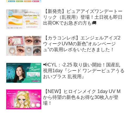
【新発売】ピュアアイズワンデートー
リック（乱視用）登場！土日祝も即日
出荷OKでお急ぎの方も🚚
【カラコンレポ】エンジェルアイズ2
ウィークUVMの新色”オルンベージ
ュ”の装用レポをいただきました！
📢CYL：-2.25 取り扱い開始！国産乱
視用1day『シード ワンデーピュアうる
おいプラス 乱視用』
【NEW】ヒロインメイク 1day UV M
から待望の新色＆お得な30枚入が登
場！