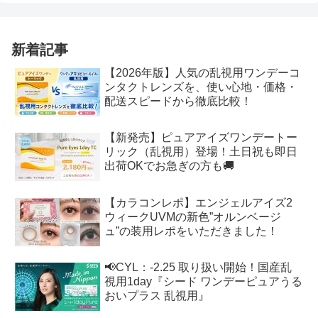
新着記事
【2026年版】人気の乱視用ワンデーコ
ンタクトレンズを、使い心地・価格・
配送スピードから徹底比較！
【新発売】ピュアアイズワンデートー
リック（乱視用）登場！土日祝も即日
出荷OKでお急ぎの方も🚚
【カラコンレポ】エンジェルアイズ2
ウィークUVMの新色”オルンベージ
ュ”の装用レポをいただきました！
📢CYL：-2.25 取り扱い開始！国産乱
視用1day『シード ワンデーピュアうる
おいプラス 乱視用』