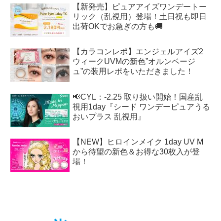
【新発売】ピュアアイズワンデートー
リック（乱視用）登場！土日祝も即日
出荷OKでお急ぎの方も🚚
【カラコンレポ】エンジェルアイズ2
ウィークUVMの新色”オルンベージ
ュ”の装用レポをいただきました！
📢CYL：-2.25 取り扱い開始！国産乱
視用1day『シード ワンデーピュアうる
おいプラス 乱視用』
【NEW】ヒロインメイク 1day UV M
から待望の新色＆お得な30枚入が登
場！