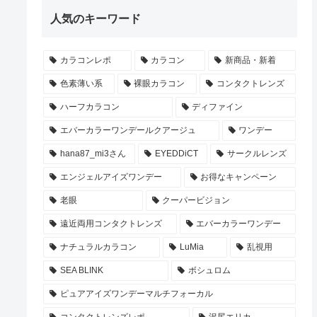
人気のキーワード
カラコンレポ
カラコン
新商品・新着
色素薄い系
裸眼カラコン
コンタクトレンズ
ハーフカラコン
ディファイン
エバーカラーワンデールクアージュ
ワンデー
hana87_mi3さん
EYEDDiCT
サークルレンズ
エンジェルアイズワンデー
お得なキャンペーン
老眼
クーパービジョン
遠近両用コンタクトレンズ
エバーカラーワンデー
ナチュラルカラコン
LuMia
乱視用
SEA BLINK
ボシュロム
ピュアアイズワンデーマルチフォーカル