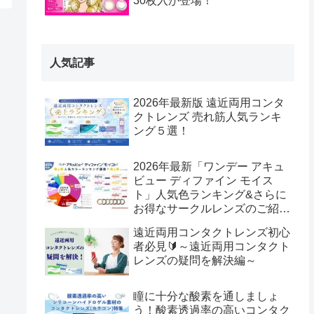
30枚入が登場！
人気記事
2026年最新版 遠近両用コンタ
クトレンズ 売れ筋人気ランキ
ング５選！
2026年最新「ワンデー アキュ
ビュー ディファイン モイス
ト」人気色ランキング&さらに
お得なサークルレンズのご紹
介！
遠近両用コンタクトレンズ初心
者必見🔰～遠近両用コンタクト
レンズの疑問を解決編～
瞳に十分な酸素を通しましょ
う！酸素透過率の高いコンタク