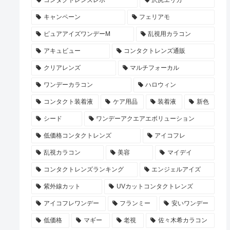
コンタクトレンズレポ
沢尻エリカ
キャンペーン
フェリアモ
ピュアアイズワンデーM
乱視用カラコン
アキュビュー
コンタクトレンズ通販
クリアレンズ
マルチフォーカル
ワンデーカラコン
ハロウィン
コンタクト装着液
ケア用品
装着液
新色
シード
ワンデーアクエアエボリューション
低価格コンタクトレンズ
アイコフレ
乱視カラコン
美容
マイデイ
コンタクトレンズランキング
エンジェルアイズ
紫外線カット
UVカットコンタクトレンズ
アイコフレワンデー
フランミー
安いワンデー
低価格
マギー
老視
佐々木希カラコン