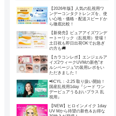
【2026年版】人気の乱視用ワ
ンデーコンタクトレンズを、使
い心地・価格・配送スピードか
ら徹底比較！
【新発売】ピュアアイズワンデ
ートーリック（乱視用）登場！
土日祝も即日出荷OKでお急ぎ
の方も🚚
【カラコンレポ】エンジェルア
イズ2ウィークUVMの新色”オ
ルンベージュ”の装用レポをい
ただきました！
📢CYL：-2.25 取り扱い開始！
国産乱視用1day『シード ワン
デーピュアうるおいプラス 乱
視用』
【NEW】ヒロインメイク 1day
UV Mから待望の新色＆お得な