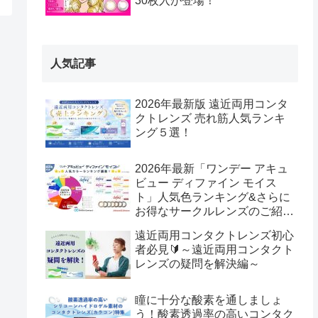
30枚入が登場！
人気記事
2026年最新版 遠近両用コンタ
クトレンズ 売れ筋人気ランキ
ング５選！
2026年最新「ワンデー アキュ
ビュー ディファイン モイス
ト」人気色ランキング&さらに
お得なサークルレンズのご紹
介！
遠近両用コンタクトレンズ初心
者必見🔰～遠近両用コンタクト
レンズの疑問を解決編～
瞳に十分な酸素を通しましょ
う！酸素透過率の高いコンタク