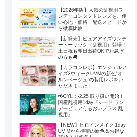
【2026年版】人気の乱視用ワ
ンデーコンタクトレンズを、使
い心地・価格・配送スピードか
ら徹底比較！
【新発売】ピュアアイズワンデ
ートーリック（乱視用）登場！
土日祝も即日出荷OKでお急ぎ
の方も🚚
【カラコンレポ】エンジェルア
イズ2ウィークUVMの新色”オ
ルンベージュ”の装用レポをい
ただきました！
📢CYL：-2.25 取り扱い開始！
国産乱視用1day『シード ワン
デーピュアうるおいプラス 乱
視用』
【NEW】ヒロインメイク 1day
UV Mから待望の新色＆お得な