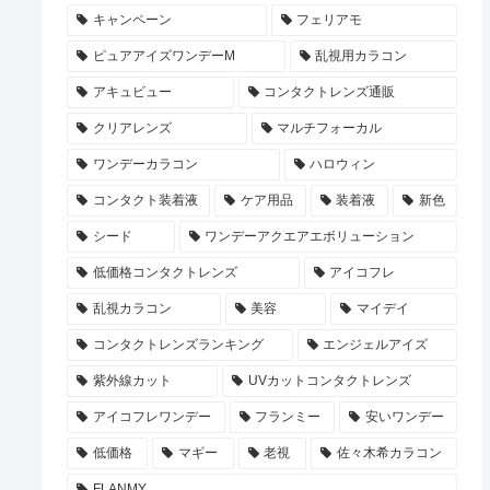
キャンペーン
フェリアモ
ピュアアイズワンデーM
乱視用カラコン
アキュビュー
コンタクトレンズ通販
クリアレンズ
マルチフォーカル
ワンデーカラコン
ハロウィン
コンタクト装着液
ケア用品
装着液
新色
シード
ワンデーアクエアエボリューション
低価格コンタクトレンズ
アイコフレ
乱視カラコン
美容
マイデイ
コンタクトレンズランキング
エンジェルアイズ
紫外線カット
UVカットコンタクトレンズ
アイコフレワンデー
フランミー
安いワンデー
低価格
マギー
老視
佐々木希カラコン
FLANMY