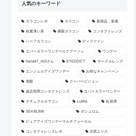
人気のキーワード
カラコンレポ
カラコン
新商品・新着
色素薄い系
裸眼カラコン
コンタクトレンズ
ハーフカラコン
ディファイン
エバーカラーワンデールクアージュ
ワンデー
hana87_mi3さん
EYEDDiCT
サークルレンズ
エンジェルアイズワンデー
お得なキャンペーン
老眼
クーパービジョン
遠近両用コンタクトレンズ
エバーカラーワンデー
ナチュラルカラコン
LuMia
乱視用
SEA BLINK
ボシュロム
ピュアアイズワンデーマルチフォーカル
コンタクトレンズレポ
沢尻エリカ