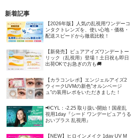
新着記事
【2026年版】人気の乱視用ワンデーコ
ンタクトレンズを、使い心地・価格・
配送スピードから徹底比較！
【新発売】ピュアアイズワンデートー
リック（乱視用）登場！土日祝も即日
出荷OKでお急ぎの方も🚚
【カラコンレポ】エンジェルアイズ2
ウィークUVMの新色”オルンベージ
ュ”の装用レポをいただきました！
📢CYL：-2.25 取り扱い開始！国産乱
視用1day『シード ワンデーピュアうる
おいプラス 乱視用』
【NEW】ヒロインメイク 1day UV M