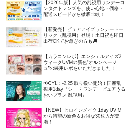
【2026年版】人気の乱視用ワンデーコ
ンタクトレンズを、使い心地・価格・
配送スピードから徹底比較！
【新発売】ピュアアイズワンデートー
リック（乱視用）登場！土日祝も即日
出荷OKでお急ぎの方も🚚
【カラコンレポ】エンジェルアイズ2
ウィークUVMの新色”オルンベージ
ュ”の装用レポをいただきました！
📢CYL：-2.25 取り扱い開始！国産乱
視用1day『シード ワンデーピュアうる
おいプラス 乱視用』
【NEW】ヒロインメイク 1day UV M
から待望の新色＆お得な30枚入が登
場！