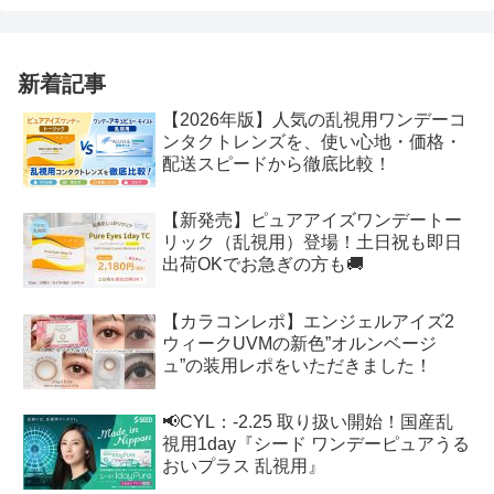
新着記事
【2026年版】人気の乱視用ワンデーコ
ンタクトレンズを、使い心地・価格・
配送スピードから徹底比較！
【新発売】ピュアアイズワンデートー
リック（乱視用）登場！土日祝も即日
出荷OKでお急ぎの方も🚚
【カラコンレポ】エンジェルアイズ2
ウィークUVMの新色”オルンベージ
ュ”の装用レポをいただきました！
📢CYL：-2.25 取り扱い開始！国産乱
視用1day『シード ワンデーピュアうる
おいプラス 乱視用』