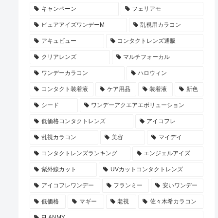
キャンペーン
フェリアモ
ピュアアイズワンデーM
乱視用カラコン
アキュビュー
コンタクトレンズ通販
クリアレンズ
マルチフォーカル
ワンデーカラコン
ハロウィン
コンタクト装着液
ケア用品
装着液
新色
シード
ワンデーアクエアエボリューション
低価格コンタクトレンズ
アイコフレ
乱視カラコン
美容
マイデイ
コンタクトレンズランキング
エンジェルアイズ
紫外線カット
UVカットコンタクトレンズ
アイコフレワンデー
フランミー
安いワンデー
低価格
マギー
老視
佐々木希カラコン
FLANMY