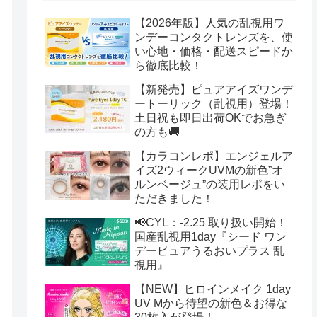
【2026年版】人気の乱視用ワ
ンデーコンタクトレンズを、使
い心地・価格・配送スピードか
ら徹底比較！
【新発売】ピュアアイズワンデ
ートーリック（乱視用）登場！
土日祝も即日出荷OKでお急ぎ
の方も🚚
【カラコンレポ】エンジェルア
イズ2ウィークUVMの新色”オ
ルンベージュ”の装用レポをい
ただきました！
📢CYL：-2.25 取り扱い開始！
国産乱視用1day『シード ワン
デーピュアうるおいプラス 乱
視用』
【NEW】ヒロインメイク 1day
UV Mから待望の新色＆お得な