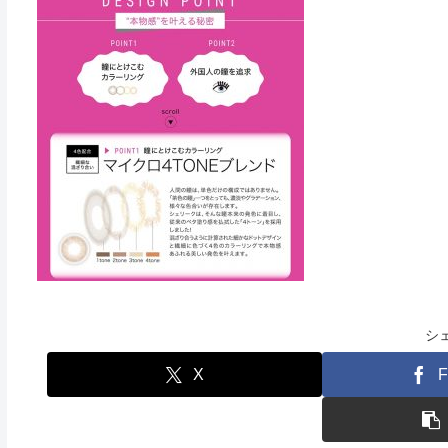
シ
X
F