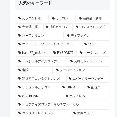
人気のキーワード
カラコンレポ
カラコン
新商品・新着
色素薄い系
裸眼カラコン
コンタクトレンズ
ハーフカラコン
ディファイン
エバーカラーワンデールクアージュ
ワンデー
hana87_mi3さん
EYEDDiCT
サークルレンズ
エンジェルアイズワンデー
お得なキャンペーン
老眼
クーパービジョン
遠近両用コンタクトレンズ
エバーカラーワンデー
ナチュラルカラコン
LuMia
乱視用
SEA BLINK
ボシュロム
ピュアアイズワンデーマルチフォーカル
コンタクトレンズレポ
沢尻エリカ