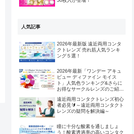
30枚入が登場！
人気記事
2026年最新版 遠近両用コンタ
クトレンズ 売れ筋人気ランキ
ング５選！
2026年最新「ワンデー アキュ
ビュー ディファイン モイス
ト」人気色ランキング&さらに
お得なサークルレンズのご紹
介！
遠近両用コンタクトレンズ初心
者必見🔰～遠近両用コンタクト
レンズの疑問を解決編～
瞳に十分な酸素を通しましょ
う！酸素透過率の高いコンタク