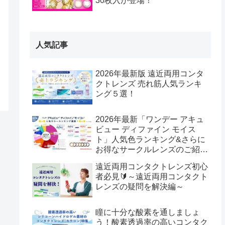
30枚入が登場！
人気記事
2026年最新版 遠近両用コンタ
クトレンズ 売れ筋人気ランキ
ング５選！
2026年最新「ワンデー アキュ
ビュー ディファイン モイス
ト」人気色ランキング&さらに
お得なサークルレンズのご紹
介！
遠近両用コンタクトレンズ初心
者必見🔰～遠近両用コンタクト
レンズの疑問を解決編～
瞳に十分な酸素を通しましょ
う！酸素透過率の高いコンタク