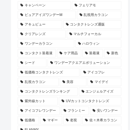
キャンペーン
フェリアモ
ピュアアイズワンデーM
乱視用カラコン
アキュビュー
コンタクトレンズ通販
クリアレンズ
マルチフォーカル
ワンデーカラコン
ハロウィン
コンタクト装着液
ケア用品
装着液
新色
シード
ワンデーアクエアエボリューション
低価格コンタクトレンズ
アイコフレ
乱視カラコン
美容
マイデイ
コンタクトレンズランキング
エンジェルアイズ
紫外線カット
UVカットコンタクトレンズ
アイコフレワンデー
フランミー
安いワンデー
低価格
マギー
老視
佐々木希カラコン
FLANMY