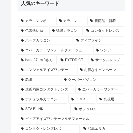
人気のキーワード
カラコンレポ
カラコン
新商品・新着
色素薄い系
裸眼カラコン
コンタクトレンズ
ハーフカラコン
ディファイン
エバーカラーワンデールクアージュ
ワンデー
hana87_mi3さん
EYEDDiCT
サークルレンズ
エンジェルアイズワンデー
お得なキャンペーン
老眼
クーパービジョン
遠近両用コンタクトレンズ
エバーカラーワンデー
ナチュラルカラコン
LuMia
乱視用
SEA BLINK
ボシュロム
ピュアアイズワンデーマルチフォーカル
コンタクトレンズレポ
沢尻エリカ