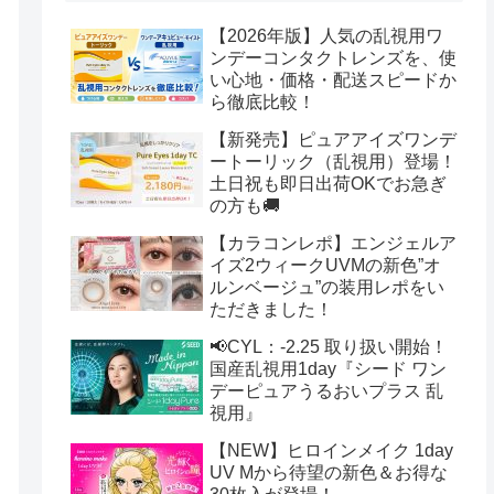
【2026年版】人気の乱視用ワ
ンデーコンタクトレンズを、使
い心地・価格・配送スピードか
ら徹底比較！
【新発売】ピュアアイズワンデ
ートーリック（乱視用）登場！
土日祝も即日出荷OKでお急ぎ
の方も🚚
【カラコンレポ】エンジェルア
イズ2ウィークUVMの新色”オ
ルンベージュ”の装用レポをい
ただきました！
📢CYL：-2.25 取り扱い開始！
国産乱視用1day『シード ワン
デーピュアうるおいプラス 乱
視用』
【NEW】ヒロインメイク 1day
UV Mから待望の新色＆お得な